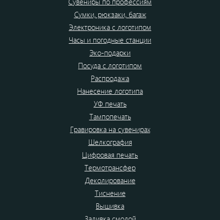
Сувениры по профессиям
Сумки, рюкзаки, багаж
Электроника с логотипом
Часы и погодные станции
Эко-подарки
Посуда с логотипом
Распродажа
Нанесение логотипа
УФ печать
Тампопечать
Гравировка на сувенирах
Шелкография
Цифровая печать
Термотрансфер
Деколирование
Тиснение
Вышивка
Заливка смолой