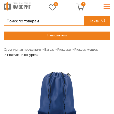
0
0
Найти
Написать нам
Сувенирная продукция
>
Багаж
>
Рюкзаки
>
Рюкзак мешок
>
Рюкзак на шнурках