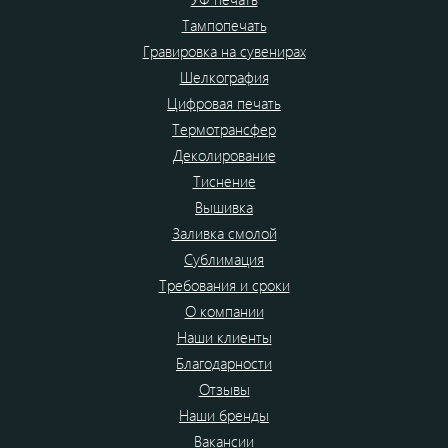
Тампопечать
Гравировка на сувенирах
Шелкография
Цифровая печать
Термотрансфер
Деколирование
Тиснение
Вышивка
Заливка смолой
Сублимация
Требования и сроки
О компании
Наши клиенты
Благодарности
Отзывы
Наши бренды
Вакансии