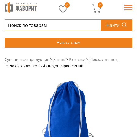
0
0
Найти
Написать нам
Сувенирная продукция
>
Багаж
>
Рюкзаки
>
Рюкзак мешок
>
Рюкзак хлопковый Oregon, ярко-синий