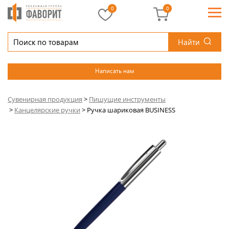
0
0
Найти
Написать нам
Сувенирная продукция
>
Пишущие инструменты
>
Канцелярские ручки
>
Ручка шариковая BUSINESS