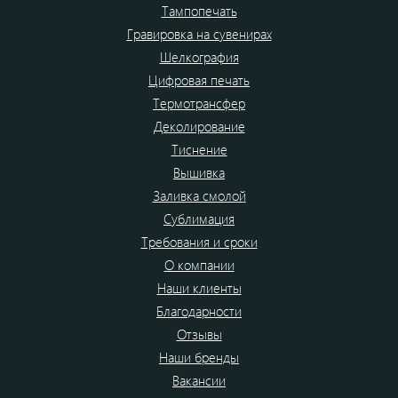
Тампопечать
Гравировка на сувенирах
Шелкография
Цифровая печать
Термотрансфер
Деколирование
Тиснение
Вышивка
Заливка смолой
Сублимация
Требования и сроки
О компании
Наши клиенты
Благодарности
Отзывы
Наши бренды
Вакансии