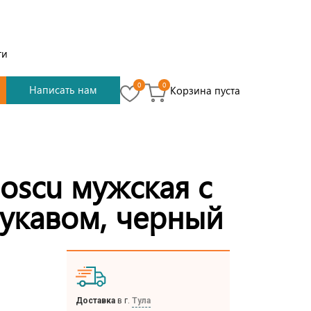
ти
0
0
Написать нам
Корзина пуста
oscu мужская с
укавом, черный
Доставка
в г.
Тула