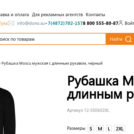
авка и оплата
Для рекламных агентств
Контакты
Тула
Вой
info@dono.su
+7(4872)702-157
8 800 555-80-87
Найти
>
Рубашка Moscu мужская с длинным рукавом, черный
Рубашка M
длинным р
Артикул 12-550602XL
Размеры
S
M
L
2XL