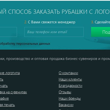
ЫЙ СПОСОБ ЗАКАЗАТЬ РУБАШКИ С ЛОГ
2.
С Вами свяжется менеджер
3.
Сделайте
обработку персональных данных
ки, производство и оптовая продажа бизнес-сувениров и про
ие логотипа
О компании
ть
Наши клиенты
ечать
Благодарности
вка на сувенирах
Отзывы
рафия
Наши бренды
я печать
Вакансии