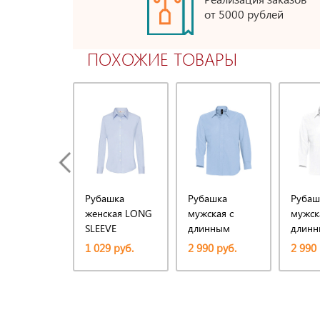
от 5000 рублей
ПОХОЖИЕ ТОВАРЫ
Рубашка
Рубашка
Рубаш
женская LONG
мужская с
мужск
SLEEVE
длинным
длин
OXFORD SHIRT
рукавом
рукав
1 029 руб.
2 990 руб.
2 990 
LADY-FIT 135
Boston, голубая
Boston