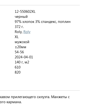
12-550602XL
черный
97% хлопок 3% спандекс, поплин
372 г.
Roly,
Roly
XL
мужской
±20мм
54-56
2024-04-01
140 г, м2
610
820
кавом прилегающего силуэта. Манжеты с
ого кармана.