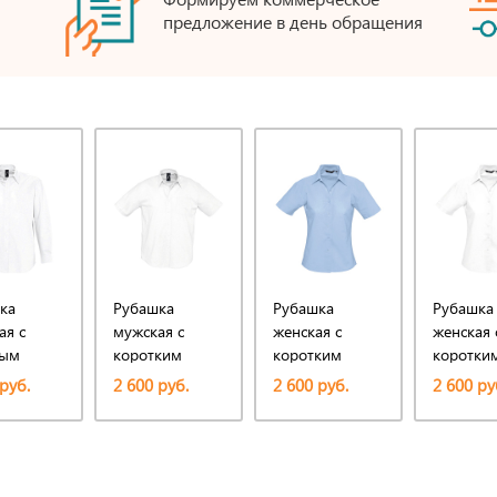
предложение в день обращения
ка
Рубашка
Рубашка
Рубашка
ая с
мужская с
женская с
женская 
ным
коротким
коротким
коротки
ом
рукавом
рукавом Elite,
рукавом E
руб.
2 600 руб.
2 600 руб.
2 600 ру
, белая
Brisbane, белая
голубая
белая