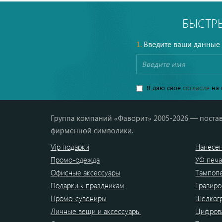
БЫСТР
1.
Введите ваши данные
Я даю свое
согласие
на 
Группа компаний «Фаворит» 2005-2026 — постав
фирменной символики.
Vip подарки
Нанесен
Промо-одежда
УФ печа
Офисные аксессуары
Тампоп
Подарки к праздникам
Гравиро
Промо-сувениры
Шелког
Личные вещи и аксессуары
Цифрова