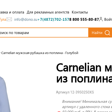
авка и оплата
Для рекламных агентств
Контакты
Тула
Вой
info@dono.su
+7(4872)702-157
8 800 555-80-87
Найти
>
Carnelian мужская рубашка из поплина - Голубой
Carnelian 
из поплина
Артикул 12-3950250XS
Внимание! Минимальная су
артикул с удаленного стока 
50 000 руб. в РРЦ. В сумме