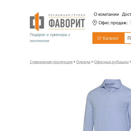
О компании
Дост
Офис продаж:
Подарки и сувениры с
Каталог
логотипом
Сувенирная продукция
>
Одежда
>
Офисные рубашки