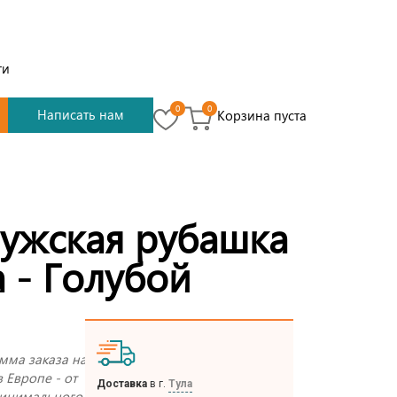
ти
0
0
Написать нам
Корзина пуста
мужская рубашка
 - Голубой
мма заказа на
в Европе - от
Доставка
в г.
Тула
 минимального