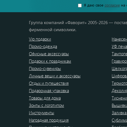
Я даю свое
согласие
на 
Группа компаний «Фаворит» 2005-2026 — постав
фирменной символики.
Vip подарки
Нанесен
Промо-одежда
УФ печа
Офисные аксессуары
Тампоп
Подарки к праздникам
Гравиро
Промо-сувениры
Шелког
Личные вещи и аксессуары
Цифрова
Отдых и путешествия
Термот
Подарочная упаковка
Деколи
Товары для дома
Тиснен
Зонты с логотипом
Вышивк
Инструменты
Заливка
Наградная продукция
Сублим