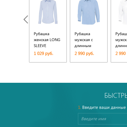
Рубашка
Рубашка
Рубаш
женская LONG
мужская с
мужск
SLEEVE
длинным
длин
OXFORD SHIRT
рукавом
рукав
1 029 руб.
2 990 руб.
2 990 
LADY-FIT 135
Boston, голубая
Boston
БЫСТР
1.
Введите ваши данные