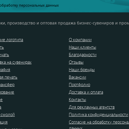
обработку персональных данных
ки, производство и оптовая продажа бизнес-сувениров и про
ие логотипа
О компании
ть
Наши клиенты
ечать
Благодарности
вка на сувенирах
Отзывы
рафия
Наши бренды
я печать
Вакансии
рансфер
Портфолио
рование
Доставка и оплата
ие
Контакты
а
Для рекламных агентств
 смолой
Политика конфиденциальности
ация
Согласие на обработку персон
данных