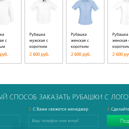
ка
Рубашка
Рубашка
Рубашка
ая с
мужская с
женская с
женская 
ным
коротким
коротким
коротки
ом
рукавом
рукавом Elite,
рукавом E
руб.
2 600 руб.
2 600 руб.
2 600 ру
, белая
Brisbane, белая
голубая
белая
ЫЙ СПОСОБ ЗАКАЗАТЬ РУБАШКИ С ЛОГ
2.
С Вами свяжется менеджер
3.
Сделайте