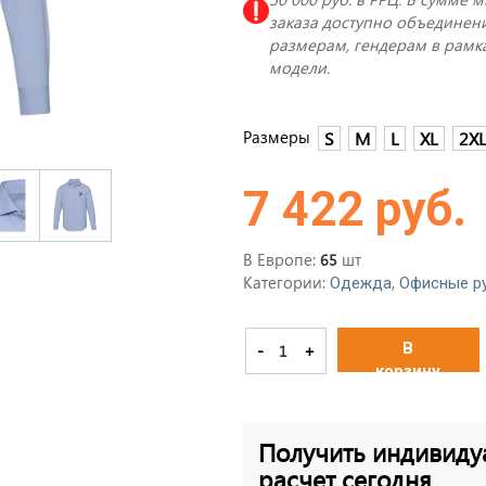
заказа доступно объединени
размерам, гендерам в рамк
модели.
Размеры
S
M
L
XL
2X
7 422 руб.
В Европе:
шт
65
Категории:
,
Одежда
Офисные р
В
-
+
корзину
Получить индивиду
расчет сегодня