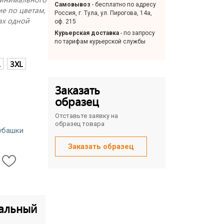
Самовывоз
- бесплатно по адресу
е по цветам,
Россия, г. Тула, ул. Пирогова, 14а,
ах одной
оф. 215
Курьерская доставка
- по запросу
по тарифам курьерской службы
L
3XL
Заказать
образец
Отставьте заявку на
образец товара
убашки
Заказать образец
альный