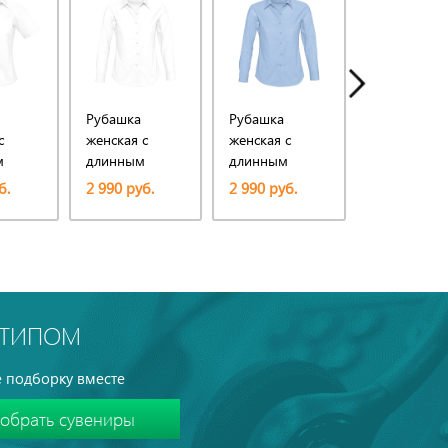
Рубашка
Рубашка
Рубашка
с
женская с
женская с
мужская с
м
длинным
длинным
длинным
lite,
рукавом
рукавом
рукавом
б.
2 990 руб.
2 990 руб.
2 900 руб.
Embassy, белая
Embassy,
Brighton, б
голубая
ОТИПОМ
 подборку вместе