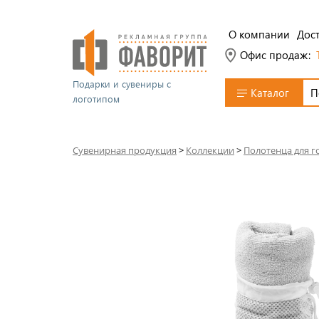
О компании
Дост
Офис продаж:
Подарки и сувениры с
Каталог
логотипом
Сувенирная продукция
>
Коллекции
>
Полотенца для г