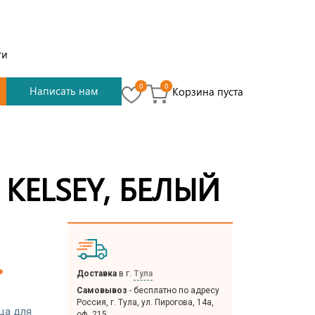
ти
0
0
Написать нам
Корзина пуста
 KELSEY, БЕЛЫЙ
.
Доставка
в г.
Тула
Самовывоз
- бесплатно по адресу
Россия, г. Тула, ул. Пирогова, 14а,
ца для
оф. 215