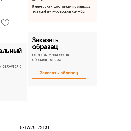
Курьерская доставка
- по запросу
по тарифам курьерской службы
Заказать
образец
альный
Отставьте заявку на
образец товара
ы свяжутся с
Заказать образец
18-TW7057S101