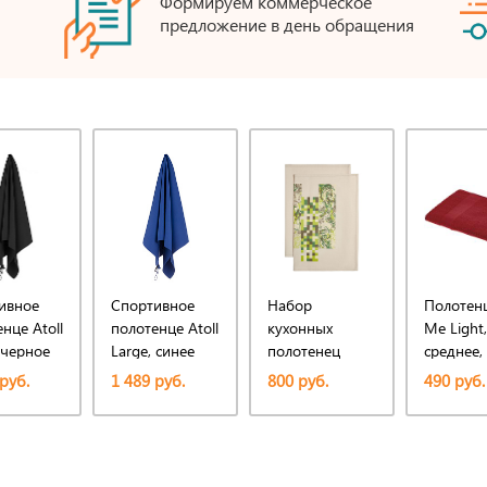
Формируем коммерческое
предложение в день обращения
ивное
Спортивное
Набор
Полотенц
нце Atoll
полотенце Atoll
кухонных
Me Light,
 черное
Large, синее
полотенец
среднее,
«Искусство
красное
руб.
1 489 руб.
800 руб.
490 руб.
камуфляжа»