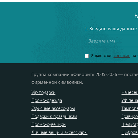
1.
Введите ваши данные
Я даю свое
согласие
на 
Группа компаний «Фаворит» 2005-2026 — постав
фирменной символики.
Vip подарки
Нанесен
Промо-одежда
УФ печа
Офисные аксессуары
Тампоп
Подарки к праздникам
Гравиро
Промо-сувениры
Шелког
Личные вещи и аксессуары
Цифрова