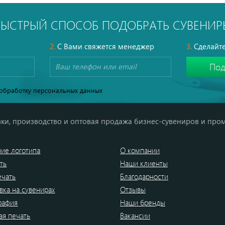
БЫСТРЫЙ СПОСОБ ПОДОБРАТЬ СУВЕНИР
2.
С Вами свяжется менеджер
3.
Сделайте
обработку персональных данных
ки, производство и оптовая продажа бизнес-сувениров и про
ие логотипа
О компании
ть
Наши клиенты
ечать
Благодарности
вка на сувенирах
Отзывы
рафия
Наши бренды
я печать
Вакансии