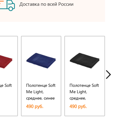
Доставка по всей России
е Soft
Полотенце Soft
Полотенце Soft
Полотенце 
Me Light,
Me Light,
Me Light,
среднее, синее
среднее,
большое,
черное
красное
490 руб.
490 руб.
890 руб.