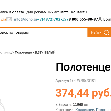
авка и оплата
Для рекламных агентств
Контакты
Тула
Вой
info@dono.su
+7(4872)702-157
8 800 555-80-87
Найти
остиниц
>
Полотенце KELSEY, БЕЛЫЙ
Полотенце
Артикул 18-TW7057S101
374,44 руб
В Европе:
шт
11965
Категории:
,
Коллекции
Полотен