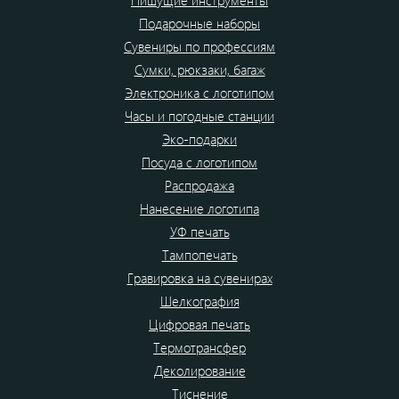
Пишущие инструменты
Подарочные наборы
Сувениры по профессиям
Сумки, рюкзаки, багаж
Электроника с логотипом
Часы и погодные станции
Эко-подарки
Посуда с логотипом
Распродажа
Нанесение логотипа
УФ печать
Тампопечать
Гравировка на сувенирах
Шелкография
Цифровая печать
Термотрансфер
Деколирование
Тиснение