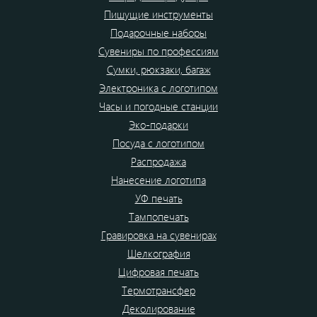
Пишущие инструменты
Подарочные наборы
Сувениры по профессиям
Сумки, рюкзаки, багаж
Электроника с логотипом
Часы и погодные станции
Эко-подарки
Посуда с логотипом
Распродажа
Нанесение логотипа
УФ печать
Тампопечать
Гравировка на сувенирах
Шелкография
Цифровая печать
Термотрансфер
Деколирование