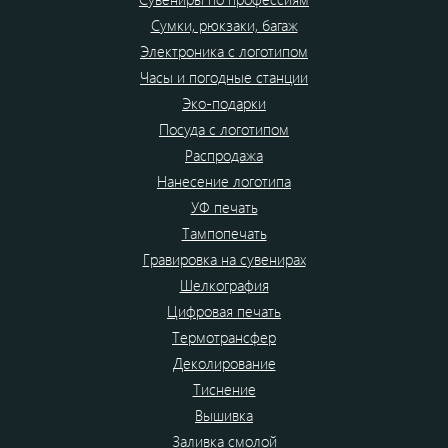
Сумки, рюкзаки, багаж
Электроника с логотипом
Часы и погодные станции
Эко-подарки
Посуда с логотипом
Распродажа
Нанесение логотипа
УФ печать
Тампопечать
Гравировка на сувенирах
Шелкография
Цифровая печать
Термотрансфер
Деколирование
Тиснение
Вышивка
Заливка смолой