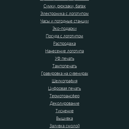
Сумки, рюкзаки, багаж
Электроника с логотипом
Часы и погодные станции
Эко-подарки
Посуда с логотипом
Распродажа
Нанесение логотипа
УФ печать
Тампопечать
Гравировка на сувенирах
Шелкография
Цифровая печать
Термотрансфер
Деколирование
Тиснение
Вышивка
Заливка смолой