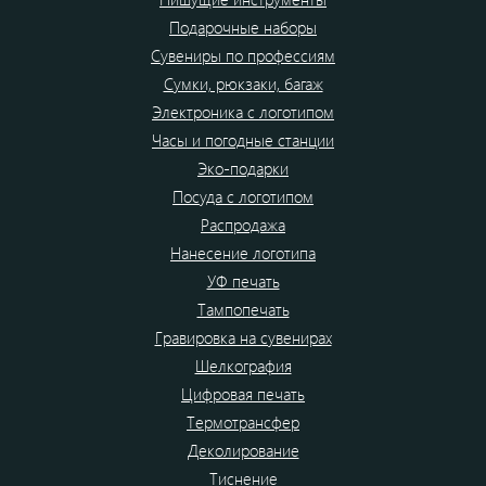
Подарочные наборы
Сувениры по профессиям
Сумки, рюкзаки, багаж
Электроника с логотипом
Часы и погодные станции
Эко-подарки
Посуда с логотипом
Распродажа
Нанесение логотипа
УФ печать
Тампопечать
Гравировка на сувенирах
Шелкография
Цифровая печать
Термотрансфер
Деколирование
Тиснение