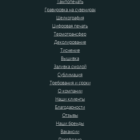
Тампопечать
Гравировка на сувенирах
Шелкография
Цифровая печать
Термотрансфер
Деколирование
Тиснение
Вышивка
Заливка смолой
Сублимация
Требования и сроки
О компании
Наши клиенты
Благодарности
Отзывы
Наши бренды
Вакансии
Портфолио