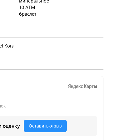
минеральное
10 ATM
браслет
l Kors