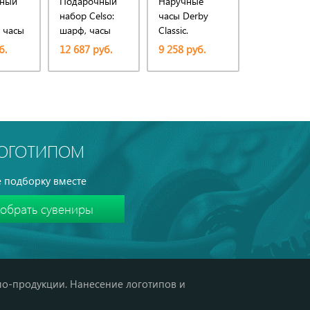
ный
Подарочный
Наручные
Наручные
набор Celso:
часы Derby
часы Celso.
: часы
шарф, часы
Classic.
Ungaro
е,
наручные
Christian
б.
12 687 руб.
9 258 руб.
4 574 руб.
мужские.
Lacroix
ая.
Ungaro
ЛОГОТИПОМ
 подборку вместе
мо-продукции. Нанесение логотипов и