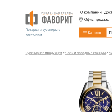
О компании
Дост
Офис продаж:
Подарки и сувениры с
Каталог
логотипом
Сувенирная продукция
>
Часы и погодные станции
>
Ч