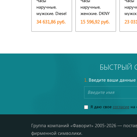
Часы
Часы
Часы
наручные,
наручные,
наруч
мужские. Diesel
женские. DKNY
мужски
34 631,86 руб.
15 596,92 руб.
23 031
БЫСТРЫЙ 
1.
Введите ваши данные
Я даю свое
согласие
на 
Группа компаний «Фаворит» 2005-2026 — постав
фирменной символики.