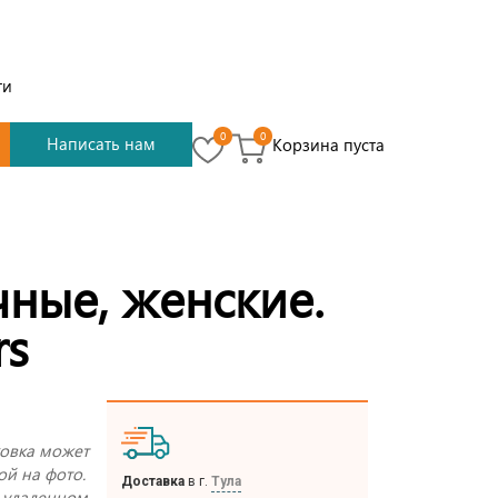
ти
0
0
Написать нам
Корзина пуста
чные, женские.
rs
овка может
ой на фото.
Доставка
в г.
Тула
 удаленном