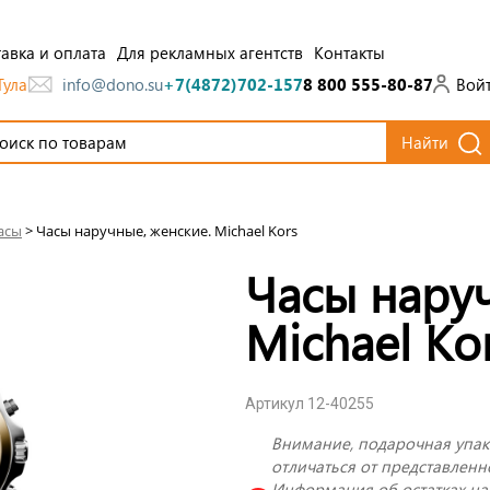
авка и оплата
Для рекламных агентств
Контакты
Тула
Вой
info@dono.su
+7(4872)702-157
8 800 555-80-87
Найти
асы
>
Часы наручные, женские. Michael Kors
Часы нару
Michael Ko
Артикул 12-40255
Внимание, подарочная упак
отличаться от представленн
Информация об остатках на