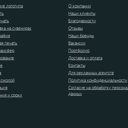
ие логотипа
О компании
ть
Наши клиенты
ечать
Благодарности
вка на сувенирах
Отзывы
рафия
Наши бренды
я печать
Вакансии
рансфер
Портфолио
рование
Доставка и оплата
ие
Контакты
а
Для рекламных агентств
 смолой
Политика конфиденциальности
ация
Согласие на обработку персон
данных
ния и сроки