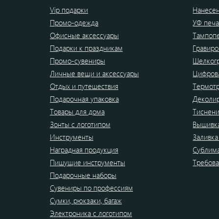
Vip подарки
Нанесен
Промо-одежда
УФ печа
Офисные аксессуары
Тампоп
Подарки к праздникам
Гравиро
Промо-сувениры
Шелког
Личные вещи и аксессуары
Цифрова
Отдых и путешествия
Термот
Подарочная упаковка
Деколи
Товары для дома
Тиснен
Зонты с логотипом
Вышивк
Инструменты
Заливка
Наградная продукция
Сублим
Пишущие инструменты
Требова
Подарочные наборы
Сувениры по профессиям
Сумки, рюкзаки, багаж
Электроника с логотипом