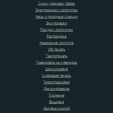
Сумки, рюкзаки, багаж
Электроника с логотипом
Часы и погодные станции
Эко-подарки
Посуда с логотипом
Распродажа
Нанесение логотипа
УФ печать
Тампопечать
Гравировка на сувенирах
Шелкография
Цифровая печать
Термотрансфер
Деколирование
Тиснение
Вышивка
Заливка смолой