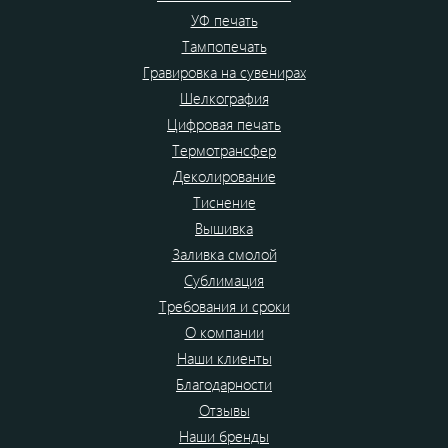
УФ печать
Тампопечать
Гравировка на сувенирах
Шелкография
Цифровая печать
Термотрансфер
Деколирование
Тиснение
Вышивка
Заливка смолой
Сублимация
Требования и сроки
О компании
Наши клиенты
Благодарности
Отзывы
Наши бренды