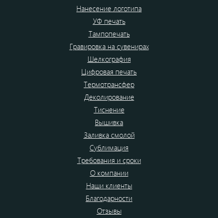
Нанесение логотипа
УФ печать
Тампопечать
Гравировка на сувенирах
Шелкография
Цифровая печать
Термотрансфер
Деколирование
Тиснение
Вышивка
Заливка смолой
Сублимация
Требования и сроки
О компании
Наши клиенты
Благодарности
Отзывы