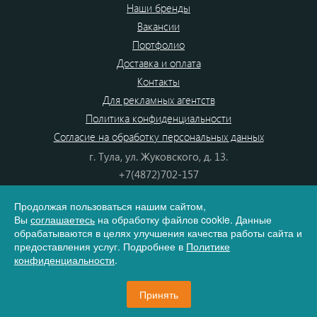
Наши бренды
Вакансии
Портфолио
Доставка и оплата
Контакты
Для рекламных агентств
Политика конфиденциальности
Согласие на обработку персональных данных
г. Тула, ул. Жуковского, д. 13.
+7(4872)702-157
+7(4872)702-866
Продолжая пользоваться нашим сайтом,
8(800) 555-80-87
Вы
соглашаетесь
на обработку файлов cookie. Данные
e-mail:
info@dono.su
обрабатываются в целях улучшения качества работы сайта и
предоставления услуг. Подробнее в
Политике
конфиденциальности
.
Карта сайта
Принять