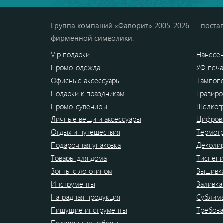
Группа компаний «Фаворит» 2005-2026 — постав
фирменной символики.
Vip подарки
Нанесен
Промо-одежда
УФ печа
Офисные аксессуары
Тампоп
Подарки к праздникам
Гравиро
Промо-сувениры
Шелког
Личные вещи и аксессуары
Цифрова
Отдых и путешествия
Термот
Подарочная упаковка
Деколи
Товары для дома
Тиснен
Зонты с логотипом
Вышивк
Инструменты
Заливка
Наградная продукция
Сублим
Пишущие инструменты
Требова
Подарочные наборы