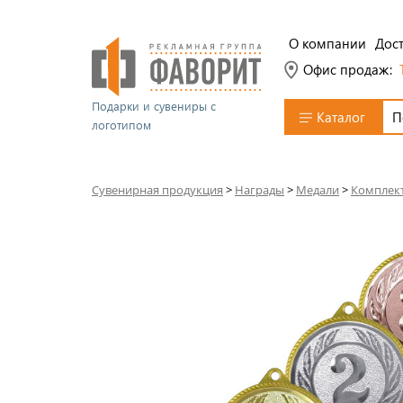
О компании
Дост
Офис продаж:
Подарки и сувениры с
Каталог
логотипом
Сувенирная продукция
>
Награды
>
Медали
>
Комплек