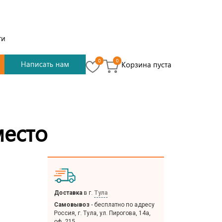
ти
0
0
Написать нам
Корзина пуста
место
Доставка
в г.
Тула
Самовывоз
- бесплатно по адресу
Россия, г. Тула, ул. Пирогова, 14а,
оф. 215