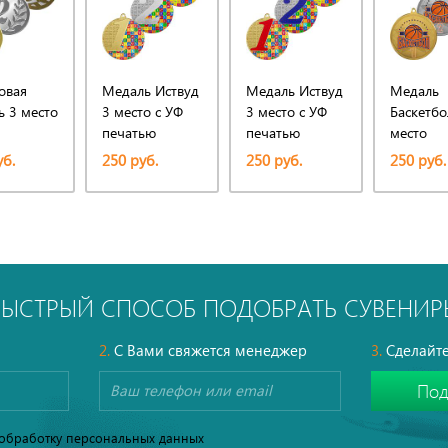
овая
Медаль Иствуд
Медаль Иствуд
Медаль
ь 3 место
3 место с УФ
3 место с УФ
Баскетбо
печатью
печатью
место
уб.
250 руб.
250 руб.
250 руб.
БЫСТРЫЙ СПОСОБ ПОДОБРАТЬ СУВЕНИР
2.
С Вами свяжется менеджер
3.
Сделайте
обработку персональных данных