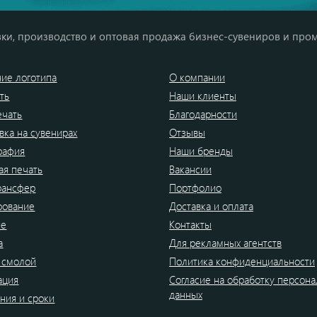
ки, производство и оптовая продажа бизнес-сувениров и про
ие логотипа
О компании
ть
Наши клиенты
ечать
Благодарности
вка на сувенирах
Отзывы
рафия
Наши бренды
я печать
Вакансии
рансфер
Портфолио
рование
Доставка и оплата
ие
Контакты
а
Для рекламных агентств
 смолой
Политика конфиденциальности
ация
Согласие на обработку персон
данных
ния и сроки