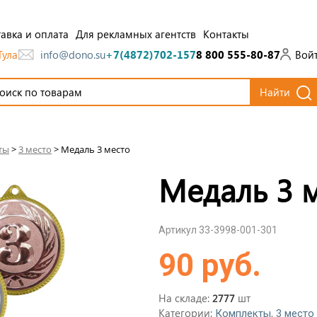
авка и оплата
Для рекламных агентств
Контакты
Тула
Вой
info@dono.su
+7(4872)702-157
8 800 555-80-87
Найти
ты
>
3 место
>
Медаль 3 место
Медаль 3 
Артикул 33-3998-001-301
90 руб.
На складе:
шт
2777
Категории:
,
Комплекты
3 место