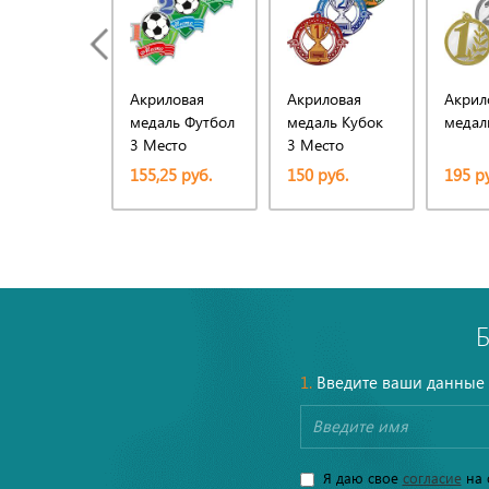
Акриловая
Акриловая
Акрил
медаль Футбол
медаль Кубок
медал
3 Место
3 Место
155,25 руб.
150 руб.
195 р
1.
Введите ваши данные
Я даю свое
согласие
на 