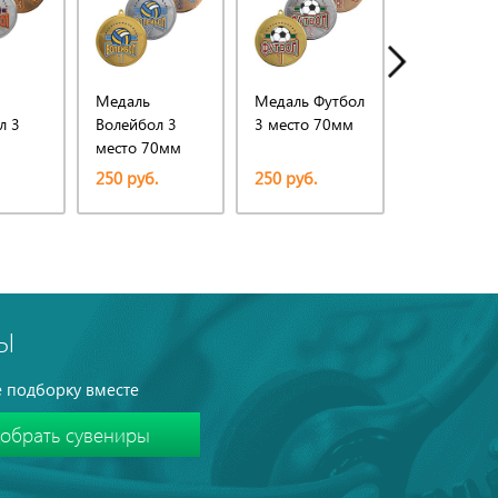
Медаль
Медаль Футбол
Медаль Хо
л 3
Волейбол 3
3 место 70мм
3 место
место 70мм
250 руб.
250 руб.
250 руб.
Ы
 подборку вместе