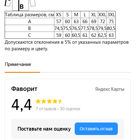
Таблица размеров, см
XS
S
M
L
XL
XXL
3XL
A
57
60
63
66
69
72
75
B
74,5
75,5
76,5
77,5
78,5
79,5
80,5
C
59
60
60,5
61
62
62,5
63
Допускаются отклонения в 5% от указанных параметров
по размеру и цвету.
Примечание