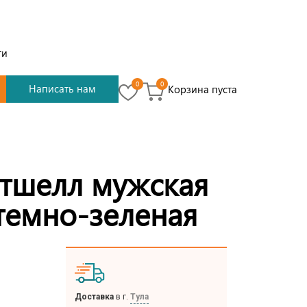
ти
0
0
Написать нам
Корзина пуста
фтшелл мужская
темно-зеленая
Доставка
в г.
Тула