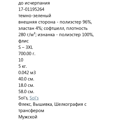
до исчерпания
17-01195264
темно-зеленый
внешняя сторона - полиэстер 96%,
эластан 4%; софтшелл, плотность
280 г/м²; изнанка - полиэстер 100%,
флис
S – 3XL
700.00 г.
10
5 кг.
0.042 м3
40.0 см.
18.0 см.
58.0 см.
Sol's,
Sol's
Флекс, Вышивка, Шелкография с
трансфером
Мужской