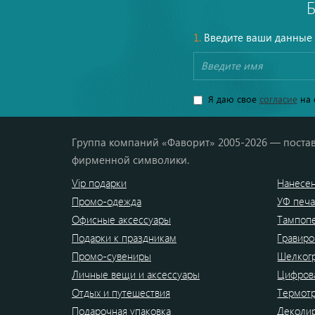
1.
Введите ваши данные
Я даю свое
согласие
на 
Группа компаний «Фаворит» 2005-2026 — постав
фирменной символики.
Vip подарки
Нанесен
Промо-одежда
УФ печа
Офисные аксессуары
Тампоп
Подарки к праздникам
Гравиро
Промо-сувениры
Шелког
Личные вещи и аксессуары
Цифрова
Отдых и путешествия
Термот
Подарочная упаковка
Деколи