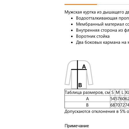
Мужская куртка из дышащего д
Водоотталкивающая проп
Мембранный материал соф
Внутренняя сторона из ф
Воротник стойка
Два боковых кармана на 
Таблица размеров, см
S
M
L
X
A
54
57
60
6
B
68
70
72
7
Допускаются отклонения в 5% о
Примечание