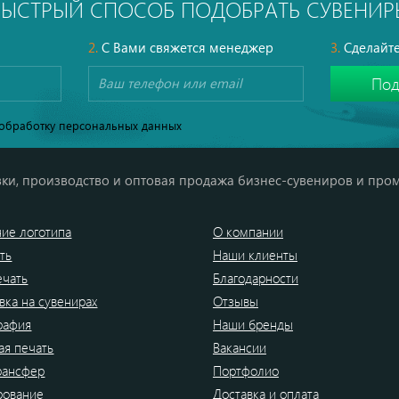
БЫСТРЫЙ СПОСОБ ПОДОБРАТЬ СУВЕНИР
2.
С Вами свяжется менеджер
3.
Сделайте
обработку персональных данных
ки, производство и оптовая продажа бизнес-сувениров и про
ие логотипа
О компании
ть
Наши клиенты
ечать
Благодарности
вка на сувенирах
Отзывы
рафия
Наши бренды
я печать
Вакансии
рансфер
Портфолио
рование
Доставка и оплата