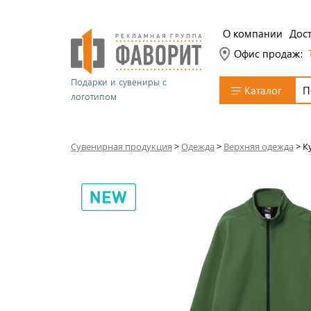
О компании
Дост
Офис продаж:
Подарки и сувениры с
Каталог
логотипом
Сувенирная продукция
>
Одежда
>
Верхняя одежда
>
К