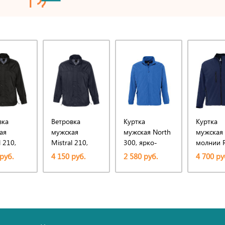
вка
Ветровка
Куртка
Куртка
ая
мужская
мужская North
мужская
l 210,
Mistral 210,
300, ярко-
молнии R
я
темно-синяя
синяя (royal)
340, тем
руб.
4 150 руб.
2 580 руб.
4 700 ру
(navy)
синяя