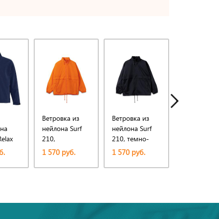
Ветровка из
Ветровка из
Ветровка и
 на
нейлона Surf
нейлона Surf
нейлона Sur
elax
210,
210, темно-
210, ярко-
но-
оранжевая
синяя (navy)
синяя (royal
б.
1 570 руб.
1 570 руб.
1 570 руб.