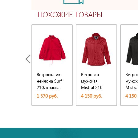
ПОХОЖИЕ ТОВАРЫ
Ветровка из
Ветровка
Ветро
нейлона Surf
мужская
мужск
210, красная
Mistral 210,
Mistra
красная
черна
1 570 руб.
4 150 руб.
4 150 