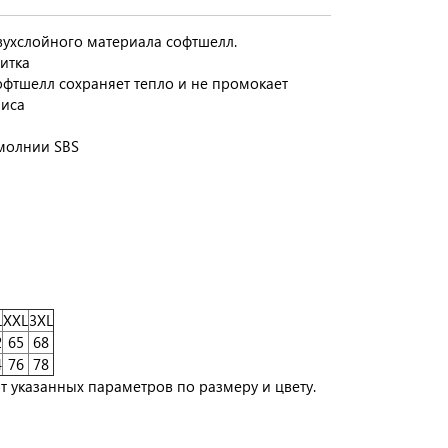
вухслойного материала софтшелл.
итка
тшелл сохраняет тепло и не промокает
лиса
молнии SBS
L
XXL
3XL
2
65
68
4
76
78
т указанных параметров по размеру и цвету.