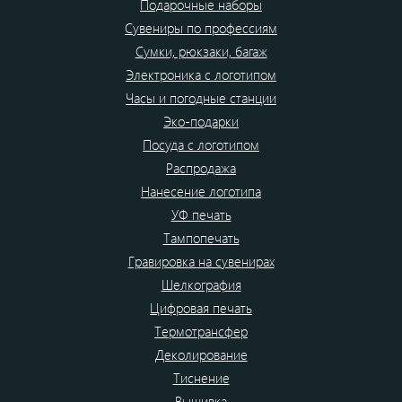
Подарочные наборы
Сувениры по профессиям
Сумки, рюкзаки, багаж
Электроника с логотипом
Часы и погодные станции
Эко-подарки
Посуда с логотипом
Распродажа
Нанесение логотипа
УФ печать
Тампопечать
Гравировка на сувенирах
Шелкография
Цифровая печать
Термотрансфер
Деколирование
Тиснение
Вышивка