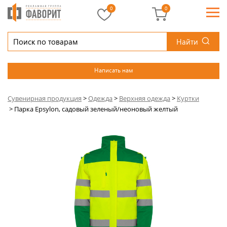
0
0
Найти
Написать нам
Сувенирная продукция
>
Одежда
>
Верхняя одежда
>
Куртки
>
Парка Epsylon, садовый зеленый/неоновый желтый