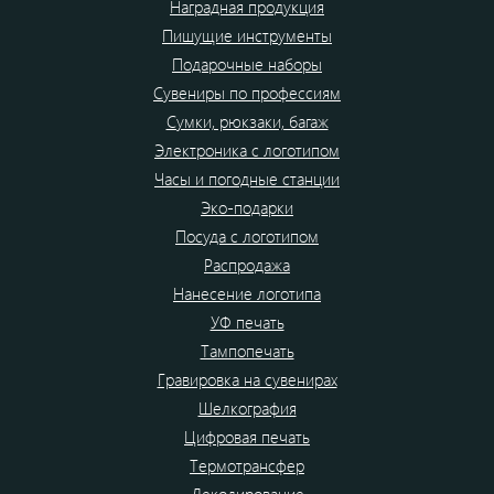
Наградная продукция
Пишущие инструменты
Подарочные наборы
Сувениры по профессиям
Сумки, рюкзаки, багаж
Электроника с логотипом
Часы и погодные станции
Эко-подарки
Посуда с логотипом
Распродажа
Нанесение логотипа
УФ печать
Тампопечать
Гравировка на сувенирах
Шелкография
Цифровая печать
Термотрансфер