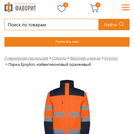
0
0
Найти
Написать нам
Сувенирная продукция
>
Одежда
>
Верхняя одежда
>
Куртки
>
Парка Epsylon, нэйви/неоновый оранжевый