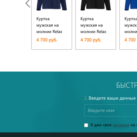
Куртка
Куртка
Куртк
мужская на
мужская на
мужск
молнии Relax
молнии Relax
молни
340, темно-
340, черная
340, я
4 700 руб.
4 700 руб.
4 700 
синяя
синяя
БЫСТ
1.
Введите ваши данные
Я даю свое
согласие
на 