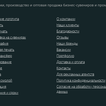
ки, производство и оптовая продажа бизнес-сувениров и про
ие логотипа
О компании
ть
Наши клиенты
ечать
Благодарности
вка на сувенирах
Отзывы
рафия
Наши бренды
я печать
Вакансии
рансфер
Портфолио
рование
Доставка и оплата
ие
Контакты
а
Для рекламных агентств
 смолой
Политика конфиденциальности
ация
Согласие на обработку персон
данных
ния и сроки