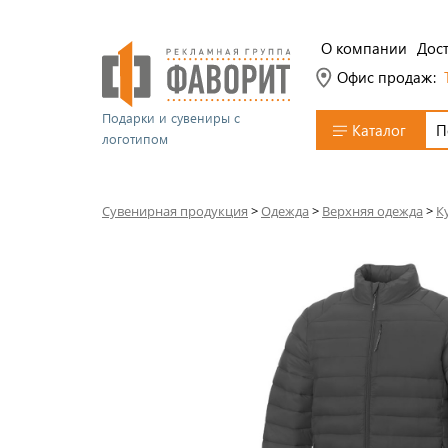
О компании
Дост
Офис продаж:
Подарки и сувениры с
Каталог
логотипом
Сувенирная продукция
>
Одежда
>
Верхняя одежда
>
К