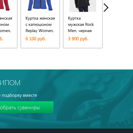
енская
Куртка женская
Куртка
Куртка жен
оном
с капюшоном
мужская Rock
Rock Wome
Women,
Replay Women,
Men, черная
черная
ярко-синяя
б.
6 100 руб.
3 900 руб.
3 900 руб.
ТИПОМ
 подборку вместе