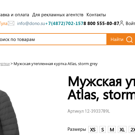
авка и оплата
Для рекламных агентств
Контакты
Тула
Вой
info@dono.su
+7(4872)702-157
8 800 555-80-87
Найти
уртки
>
Мужская утепленная куртка Atlas, storm grey
Мужская у
Atlas, stor
Артикул 12-3933789L
Размеры
XS
S
M
XL
2