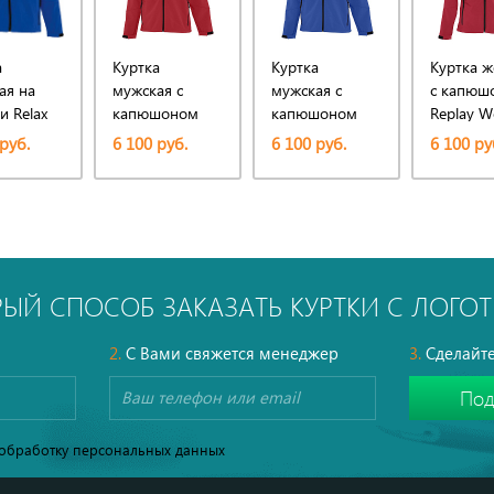
а
Куртка
Куртка
Куртка ж
ая на
мужская с
мужская с
с капюш
и Relax
капюшоном
капюшоном
Replay 
рко-
Replay Men
Replay Men
красная
руб.
6 100 руб.
6 100 руб.
6 100 ру
340, красная
340, ярко-
синяя
РЫЙ СПОСОБ ЗАКАЗАТЬ КУРТКИ С ЛОГО
2.
С Вами свяжется менеджер
3.
Сделайте
обработку персональных данных