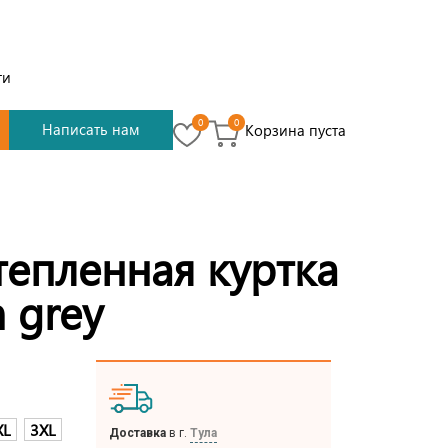
ти
0
0
Написать нам
Корзина пуста
тепленная куртка
m grey
XL
3XL
Доставка
в г.
Тула