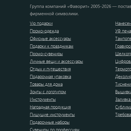
Группа компаний «Фаворит» 2005-2026 — постав
фирменной символики.
Vip подарки
Нанесен
Промо-одежда
УФ печа
Офисные аксессуары
Тампоп
Подарки к праздникам
Гравиро
Промо-сувениры
Шелког
Личные вещи и аксессуары
Цифрова
Отдых и путешествия
Термот
Подарочная упаковка
Деколи
Товары для дома
Тиснен
Зонты с логотипом
Вышивк
Инструменты
Заливка
Наградная продукция
Сублим
Пишущие инструменты
Требова
Подарочные наборы
Сувениры по профессиям