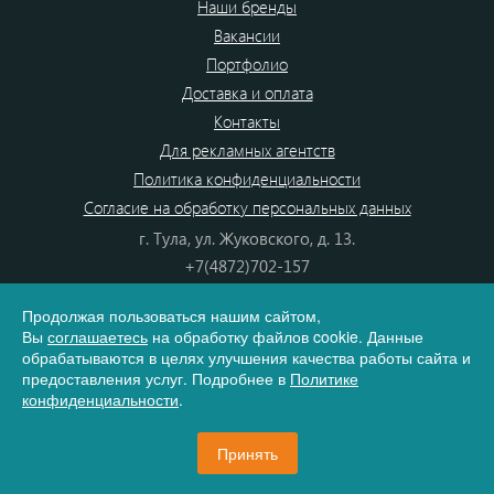
Наши бренды
Вакансии
Портфолио
Доставка и оплата
Контакты
Для рекламных агентств
Политика конфиденциальности
Согласие на обработку персональных данных
г. Тула, ул. Жуковского, д. 13.
+7(4872)702-157
+7(4872)702-866
Продолжая пользоваться нашим сайтом,
8(800) 555-80-87
Вы
соглашаетесь
на обработку файлов cookie. Данные
e-mail:
info@dono.su
обрабатываются в целях улучшения качества работы сайта и
предоставления услуг. Подробнее в
Политике
конфиденциальности
.
Карта сайта
Принять