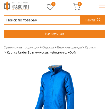
0
0
Найти
Написать нам
Сувенирная продукция
>
Одежда
>
Верхняя одежда
>
Куртки
>
Куртка Under Spin мужская, небесно-голубой