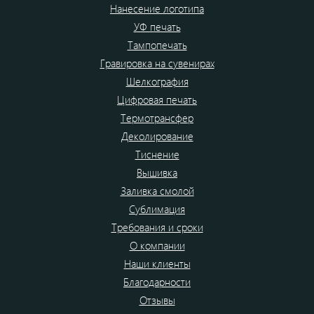
Нанесение логотипа
УФ печать
Тампопечать
Гравировка на сувенирах
Шелкография
Цифровая печать
Термотрансфер
Деколирование
Тиснение
Вышивка
Заливка смолой
Сублимация
Требования и сроки
О компании
Наши клиенты
Благодарности
Отзывы