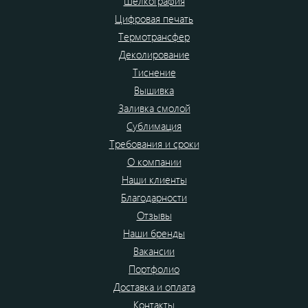
Шелкография
Цифровая печать
Термотрансфер
Деколирование
Тиснение
Вышивка
Заливка смолой
Сублимация
Требования и сроки
О компании
Наши клиенты
Благодарности
Отзывы
Наши бренды
Вакансии
Портфолио
Доставка и оплата
Контакты