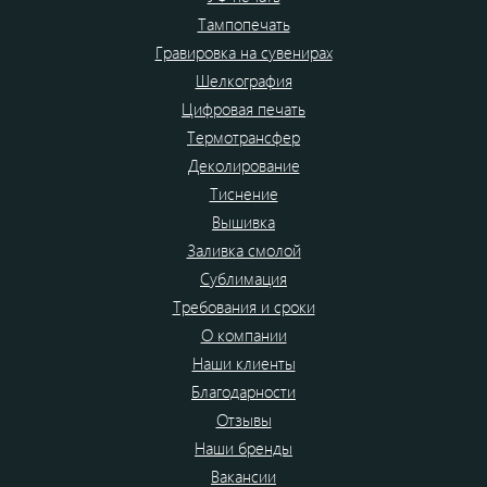
Тампопечать
Гравировка на сувенирах
Шелкография
Цифровая печать
Термотрансфер
Деколирование
Тиснение
Вышивка
Заливка смолой
Сублимация
Требования и сроки
О компании
Наши клиенты
Благодарности
Отзывы
Наши бренды
Вакансии