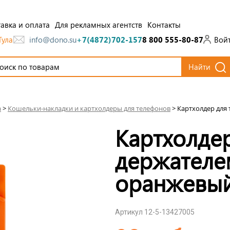
авка и оплата
Для рекламных агентств
Контакты
Тула
Вой
info@dono.su
+7(4872)702-157
8 800 555-80-87
Найти
а
>
Кошельки-накладки и картхолдеры для телефонов
>
Картхолдер для 
Картхолдер
держателем
оранжевы
Артикул 12-5-13427005