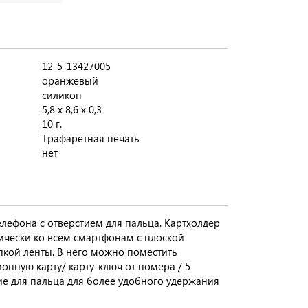
12-5-13427005
оранжевый
силикон
5,8 x 8,6 x 0,3
10 г.
Трафаретная печать
нет
лефона с отверстием для пальца. Картхолдер
ически ко всем смартфонам с плоской
кой ленты. В него можно поместить
онную карту/ карту-ключ от номера / 5
ие для пальца для более удобного удержания