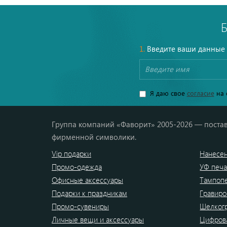
1.
Введите ваши данные
Я даю свое
согласие
на 
Группа компаний «Фаворит» 2005-2026 — постав
фирменной символики.
Vip подарки
Нанесен
Промо-одежда
УФ печа
Офисные аксессуары
Тампоп
Подарки к праздникам
Гравиро
Промо-сувениры
Шелког
Личные вещи и аксессуары
Цифрова