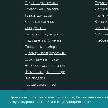
Отдых и путешествия
Термот
Подарочная упаковка
Деколи
Товары для дома
Тиснен
Зонты с логотипом
Вышивк
Инструменты
Заливка
Наградная продукция
Сублим
Пишущие инструменты
Требова
Подарочные наборы
Сувениры по профессиям
Сумки, рюкзаки, багаж
Электроника с логотипом
Часы и погодные станции
Эко-подарки
Посуда с логотипом
Распродажа
Продолжая пользоваться нашим сайтом, Вы
соглашаетесь
на
услуг. Подробнее в
Политике конфиденциальности
.