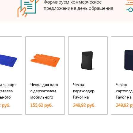
Формируем коммерческое
предложение в день обращения
для карт
Чехол для карт
Чехол-
Чехол-
жателем
с держателем
картхолдер
картхолд
ьного
мобильного
Favor на
Favor на
клеевой основе
клеевой 
 руб.
155,62 руб.
249,92 руб.
249,92 р
на телефон для
на телеф
пластиковых
пластико
карт и и карт
карт и и 
доступа,
доступа,