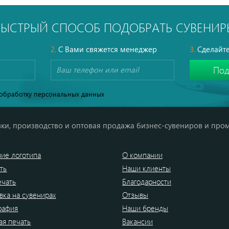
черный
темно-с
БЫСТРЫЙ СПОСОБ ПОДОБРАТЬ СУВЕНИР
2.
С Вами свяжется менеджер
3.
Сделайте
обработку персональных данных
ки, производство и оптовая продажа бизнес-сувениров и про
ие логотипа
О компании
ть
Наши клиенты
ечать
Благодарности
вка на сувенирах
Отзывы
рафия
Наши бренды
я печать
Вакансии