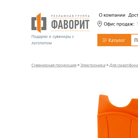
О компании
Дост
Офис продаж:
Подарки и сувениры с
Каталог
логотипом
Сувенирная продукция
>
Электроника
>
Для смартфон