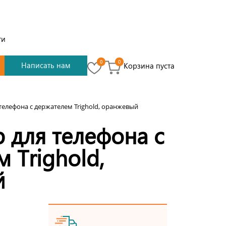
ти
0
0
Написать нам
Корзина пуста
телефона с держателем Trighold, оранжевый
 для телефона с
 Trighold,
й