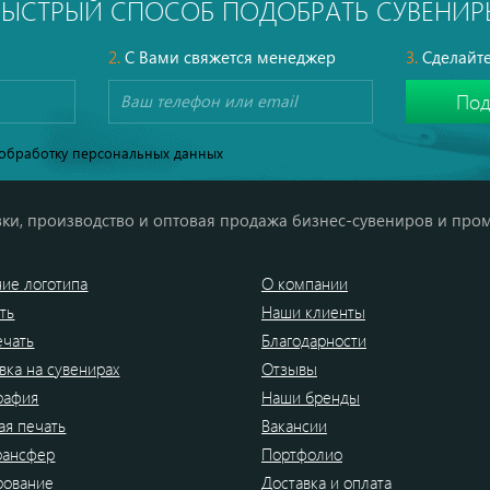
БЫСТРЫЙ СПОСОБ ПОДОБРАТЬ СУВЕНИР
2.
С Вами свяжется менеджер
3.
Сделайте
обработку персональных данных
ки, производство и оптовая продажа бизнес-сувениров и про
ие логотипа
О компании
ть
Наши клиенты
ечать
Благодарности
вка на сувенирах
Отзывы
рафия
Наши бренды
я печать
Вакансии
рансфер
Портфолио
рование
Доставка и оплата