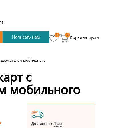
ти
0
0
Написать нам
Корзина пуста
 с держателем мобильного
карт с
м мобильного
.
Доставка
в г.
Тула