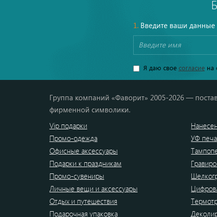
1.
Введите ваши данные
Я даю свое
согласие
на 
Группа компаний «Фаворит» 2005-2026 — постав
фирменной символики.
Vip подарки
Нанесен
Промо-одежда
УФ печа
Офисные аксессуары
Тампоп
Подарки к праздникам
Гравиро
Промо-сувениры
Шелког
Личные вещи и аксессуары
Цифрова
Отдых и путешествия
Термот
Подарочная упаковка
Деколи