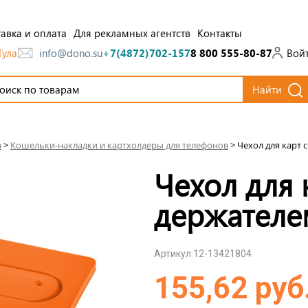
авка и оплата
Для рекламных агентств
Контакты
Тула
Вой
info@dono.su
+7(4872)702-157
8 800 555-80-87
Найти
а
>
Кошельки-накладки и картхолдеры для телефонов
>
Чехол для карт
Чехол для 
держателе
Артикул 12-13421804
155,62 руб