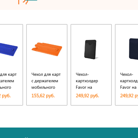
для карт
Чехол для карт
Чехол-
Чехол-
жателем
с держателем
картхолдер
картхолд
ьного
мобильного
Favor на
Favor на
клеевой основе
клеевой 
 руб.
155,62 руб.
249,92 руб.
249,92 р
на телефон для
на телеф
пластиковых
пластико
карт и и карт
карт и и 
доступа,
доступа,
черный
темно-с