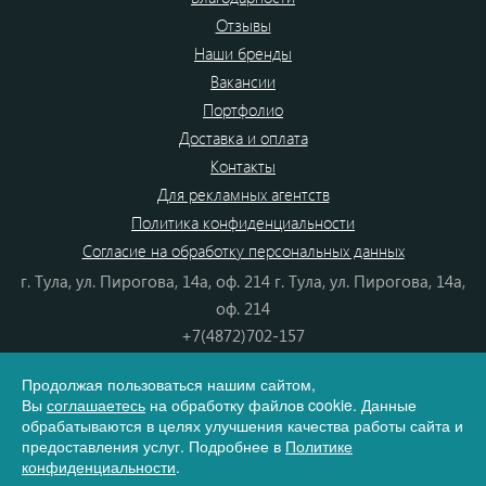
Отзывы
Наши бренды
Вакансии
Портфолио
Доставка и оплата
Контакты
Для рекламных агентств
Политика конфиденциальности
Согласие на обработку персональных данных
г. Тула, ул. Пирогова, 14а, оф. 214 г. Тула, ул. Пирогова, 14а,
оф. 214
+7(4872)702-157
+7(4872)702-866
Продолжая пользоваться нашим сайтом,
8(800) 555-80-87
Вы
соглашаетесь
на обработку файлов cookie. Данные
e-mail:
info@dono.su
обрабатываются в целях улучшения качества работы сайта и
предоставления услуг. Подробнее в
Политике
конфиденциальности
.
Карта сайта