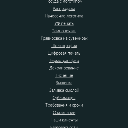
Посуда с логотипом
Распродажа
Нанесение логотипа
УФ печать
Тампопечать
Гравировка на сувенирах
Шелкография
Цифровая печать
Термотрансфер
Деколирование
Тиснение
Вышивка
Заливка смолой
Сублимация
Требования и сроки
О компании
Наши клиенты
Благодарности