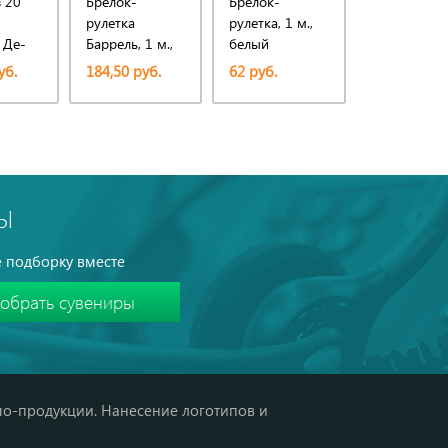
 20
Брелок-
Брелок-
Брелок-
рулетка
рулетка, 1 м.,
рулетка До
 Де-
Баррель, 1 м.,
белый
1 м., белый
ий/
серебристый
уб.
184,50 руб.
62 руб.
99,50 руб.
Ы
 подборку вместе
мо-продукции. Нанесение логотипов и