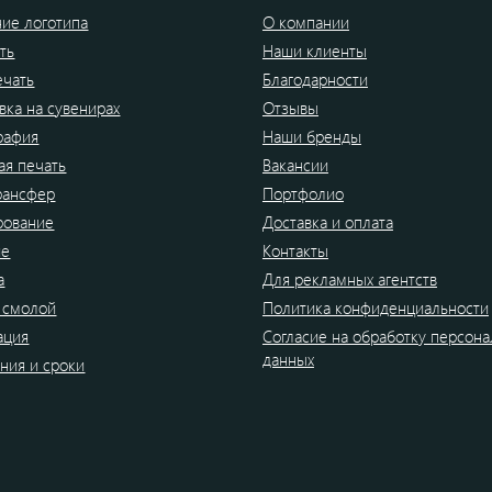
ие логотипа
О компании
ть
Наши клиенты
ечать
Благодарности
вка на сувенирах
Отзывы
рафия
Наши бренды
я печать
Вакансии
рансфер
Портфолио
рование
Доставка и оплата
ие
Контакты
а
Для рекламных агентств
 смолой
Политика конфиденциальности
ация
Согласие на обработку персон
данных
ния и сроки