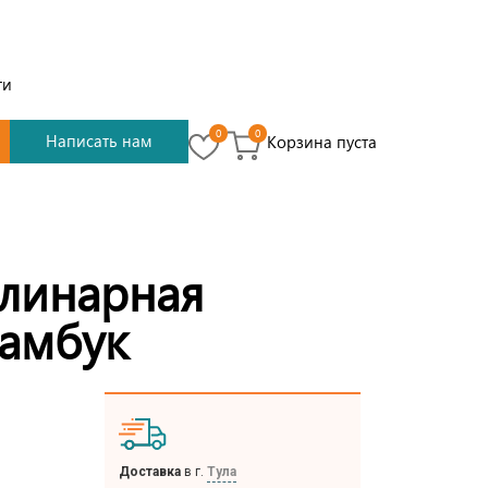
ти
0
0
Написать нам
Корзина пуста
улинарная
бамбук
Доставка
в г.
Тула