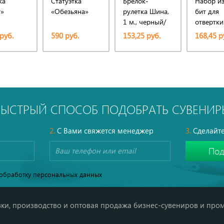
ка
Статуэтка
Брелок-
Набор из
т»
«Обезьяна»
рулетка Шина,
бит для
1 м., черный/
отвертки
серебристый
витт, син
руб.
590 руб.
153,25 руб.
168,45 р
черный
БЫСТРЫЙ СПОСОБ ПОДОБРАТЬ СУВЕНИР
2.
С Вами свяжется менеджер
3.
Сделайте
обработку персональных данных
ки, производство и оптовая продажа бизнес-сувениров и про