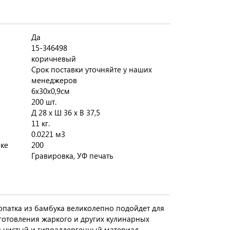
Да
15-346498
коричневый
Срок поставки уточняйте у наших
менеджеров
6х30х0,9см
200 шт.
Д 28 x Ш 36 x В 37,5
11 кг.
0.0221 м3
бке
200
Гравировка, УФ печать
опатка из бамбука великолепно подойдет для
готовления жаркого и других кулинарных
и чистый и гипоаллергенный материал,