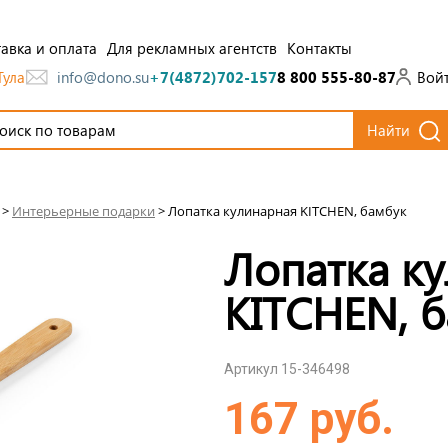
авка и оплата
Для рекламных агентств
Контакты
Тула
Вой
info@dono.su
+7(4872)702-157
8 800 555-80-87
Найти
>
Интерьерные подарки
>
Лопатка кулинарная KITCHEN, бамбук
Лопатка к
KITCHEN, 
Артикул 15-346498
167 руб.