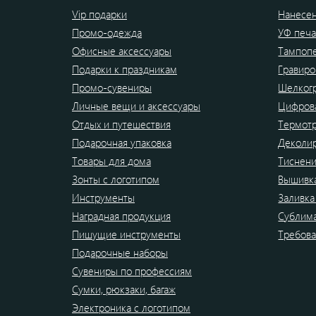
Vip подарки
Нанесен
Промо-одежда
УФ печа
Офисные аксессуары
Тампоп
Подарки к праздникам
Гравиро
Промо-сувениры
Шелког
Личные вещи и аксессуары
Цифрова
Отдых и путешествия
Термот
Подарочная упаковка
Деколи
Товары для дома
Тиснен
Зонты с логотипом
Вышивк
Инструменты
Заливка
Наградная продукция
Сублим
Пишущие инструменты
Требова
Подарочные наборы
Сувениры по профессиям
Сумки, рюкзаки, багаж
Электроника с логотипом