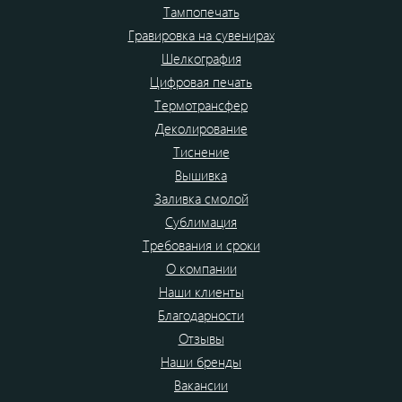
Тампопечать
Гравировка на сувенирах
Шелкография
Цифровая печать
Термотрансфер
Деколирование
Тиснение
Вышивка
Заливка смолой
Сублимация
Требования и сроки
О компании
Наши клиенты
Благодарности
Отзывы
Наши бренды
Вакансии