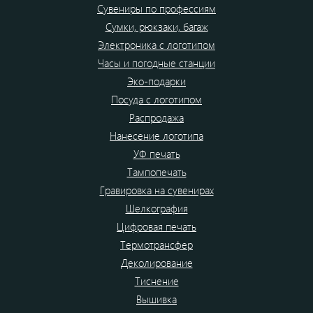
Сувениры по профессиям
Сумки, рюкзаки, багаж
Электроника с логотипом
Часы и погодные станции
Эко-подарки
Посуда с логотипом
Распродажа
Нанесение логотипа
УФ печать
Тампопечать
Гравировка на сувенирах
Шелкография
Цифровая печать
Термотрансфер
Деколирование
Тиснение
Вышивка