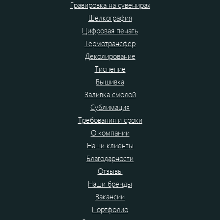
Гравировка на сувенирах
Шелкография
Цифровая печать
Термотрансфер
Деколирование
Тиснение
Вышивка
Заливка смолой
Сублимация
Требования и сроки
О компании
Наши клиенты
Благодарности
Отзывы
Наши бренды
Вакансии
Портфолио