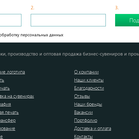
2.
С Вами свяжется менеджер
3.
Сделайте
обработку персональных данных
ки, производство и оптовая продажа бизнес-сувениров и про
ие логотипа
О компании
ть
Наши клиенты
ечать
Благодарности
вка на сувенирах
Отзывы
рафия
Наши бренды
я печать
Вакансии
рансфер
Портфолио
рование
Доставка и оплата
ие
Контакты