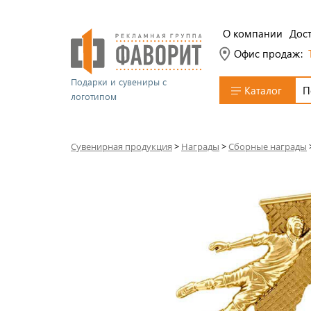
О компании
Дост
Офис продаж:
Подарки и сувениры с
Каталог
логотипом
Сувенирная продукция
>
Награды
>
Сборные награды