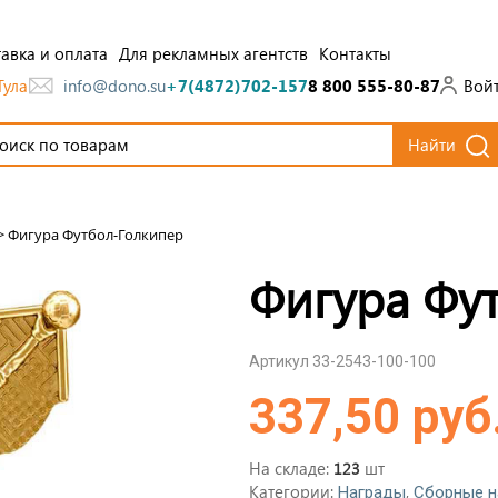
авка и оплата
Для рекламных агентств
Контакты
Тула
Вой
info@dono.su
+7(4872)702-157
8 800 555-80-87
Найти
>
Фигура Футбол-Голкипер
Фигура Фу
Артикул 33-2543-100-100
337,50 руб
На складе:
шт
123
Категории:
,
Награды
Сборные н