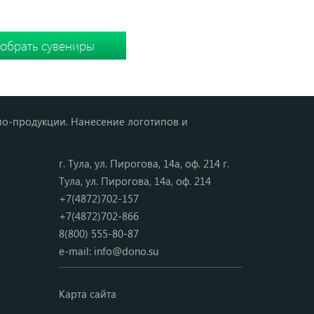
 подборку вместе
мо-продукции. Нанесение логотипов и
г. Тула, ул. Пирогова, 14а, оф. 214 г.
Тула, ул. Пирогова, 14а, оф. 214
+7(4872)702-157
+7(4872)702-866
8(800) 555-80-87
e-mail:
info@dono.su
Карта сайта