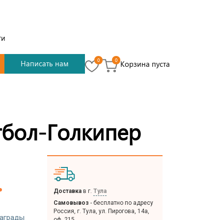
ти
0
0
Написать нам
Корзина пуста
тбол-Голкипер
.
Доставка
в г.
Тула
Самовывоз
- бесплатно по адресу
Россия, г. Тула, ул. Пирогова, 14а,
аграды
оф. 215