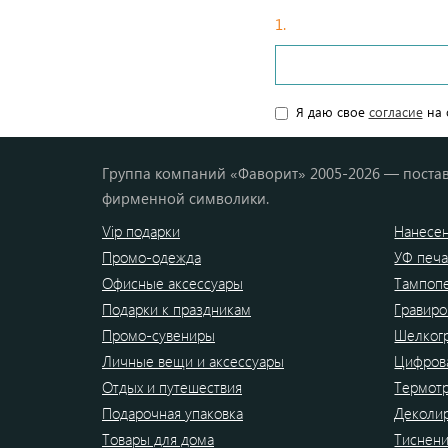
1.
Введите ваши данные
Я даю свое
согласие
на 
Группа компаний «Фаворит» 2005-2026 — постав
фирменной символики.
Vip подарки
Нанесен
Промо-одежда
УФ печа
Офисные аксессуары
Тампоп
Подарки к праздникам
Гравиро
Промо-сувениры
Шелког
Личные вещи и аксессуары
Цифрова
Отдых и путешествия
Термот
Подарочная упаковка
Деколи
Товары для дома
Тиснен