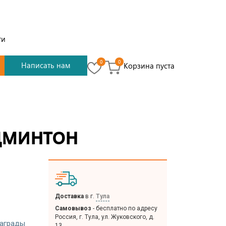
ти
0
0
Написать нам
Корзина пуста
дминтон
Доставка
в г.
Тула
Самовывоз
- бесплатно по адресу
Россия, г. Тула, ул. Жуковского, д.
аграды
13