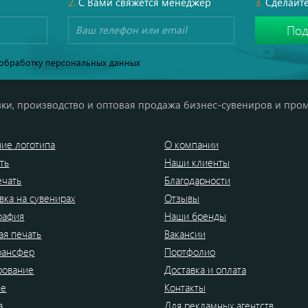
2.
С Вами свяжется менеджер
3.
Сделайте
обработку персональных данных
ки, производство и оптовая продажа бизнес-сувениров и про
ие логотипа
О компании
ть
Наши клиенты
ечать
Благодарности
вка на сувенирах
Отзывы
рафия
Наши бренды
я печать
Вакансии
рансфер
Портфолио
рование
Доставка и оплата
ие
Контакты
а
Для рекламных агентств