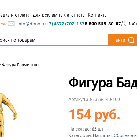
авка и оплата
Для рекламных агентств
Контакты
Тула
Вой
info@dono.su
+7(4872)702-157
8 800 555-80-87
Найти
>
Фигура Бадминтон
Фигура Ба
Артикул 33-2338-140-100
154 руб.
На складе:
шт
63
Категории:
,
Награды
Сборные н