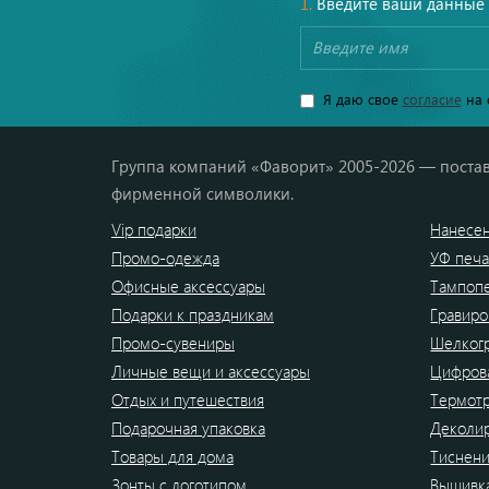
1.
Введите ваши данные
Я даю свое
согласие
на 
Группа компаний «Фаворит» 2005-2026 — постав
фирменной символики.
Vip подарки
Нанесен
Промо-одежда
УФ печа
Офисные аксессуары
Тампоп
Подарки к праздникам
Гравиро
Промо-сувениры
Шелког
Личные вещи и аксессуары
Цифрова
Отдых и путешествия
Термот
Подарочная упаковка
Деколи
Товары для дома
Тиснен
Зонты с логотипом
Вышивк