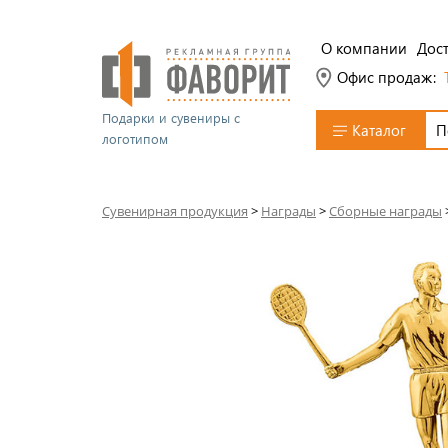
О компании
Дост
Офис продаж:
Подарки и сувениры с
Каталог
логотипом
Сувенирная продукция
>
Награды
>
Сборные награды