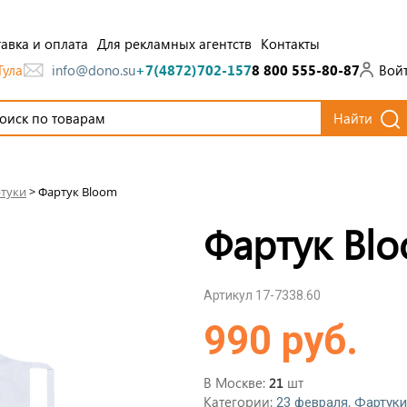
авка и оплата
Для рекламных агентств
Контакты
Тула
Вой
info@dono.su
+7(4872)702-157
8 800 555-80-87
Найти
туки
>
Фартук Bloom
Фартук Bl
Артикул 17-7338.60
990 руб.
В Москве:
шт
21
Категории:
,
23 февраля
Фартуки