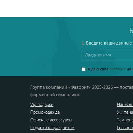
1.
Введите ваши данные
Я даю свое
согласие
на 
Группа компаний «Фаворит» 2005-2026 — постав
фирменной символики.
Vip подарки
Нанесен
Промо-одежда
УФ печа
Офисные аксессуары
Тампоп
Подарки к праздникам
Гравиро