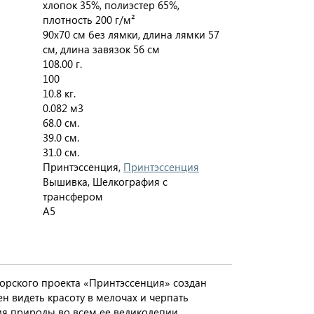
хлопок 35%, полиэстер 65%,
плотность 200 г/м²
90х70 см без лямки, длина лямки 57
см, длина завязок 56 см
108.00 г.
100
10.8 кг.
0.082 м3
68.0 см.
39.0 см.
31.0 см.
Принтэссенция,
Принтэссенция
Вышивка, Шелкография с
трансфером
A5
торского проекта «Принтэссенция» создан
ен видеть красоту в мелочах и черпать
ия природы во всем ее великолепии.