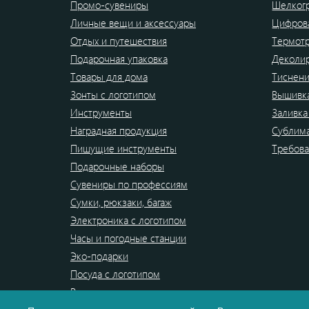
Промо-сувениры
Шелког
Личные вещи и аксессуары
Цифрова
Отдых и путешествия
Термот
Подарочная упаковка
Деколи
Товары для дома
Тиснен
Зонты с логотипом
Вышивк
Инструменты
Заливка
Наградная продукция
Сублим
Пишущие инструменты
Требова
Подарочные наборы
Сувениры по профессиям
Сумки, рюкзаки, багаж
Электроника с логотипом
Часы и погодные станции
Эко-подарки
Посуда с логотипом
Распродажа