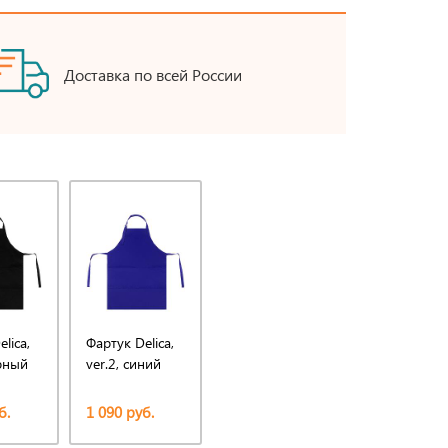
Доставка по всей России
lica,
Фартук Delica,
ерный
ver.2, синий
б.
1 090 руб.