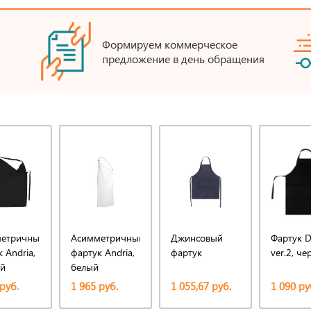
Формируем коммерческое
предложение в день обращения
етричный
Асимметричный
Джинсовый
Фартук De
 Andria,
фартук Andria,
фартук
ver.2, ч
й
белый
руб.
1 965 руб.
1 055,67 руб.
1 090 ру