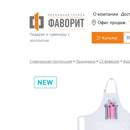
О компании
Дост
Офис продаж:
Подарки и сувениры с
Каталог
логотипом
Сувенирная продукция
>
Праздники
>
23 февраля
>
Фар