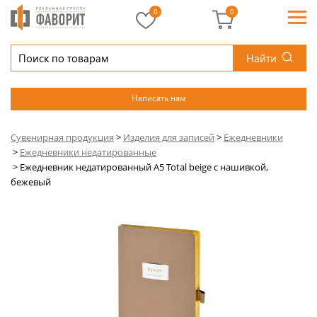
0
0
Найти
Написать нам
Сувенирная продукция
>
Изделия для записей
>
Ежедневники
>
Ежедневники недатированные
>
Ежедневник недатированный А5 Total beige с нашивкой,
бежевый