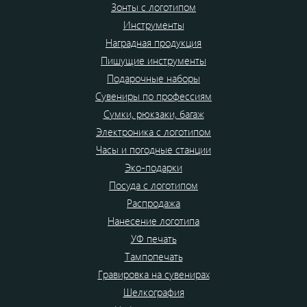
Зонты с логотипом
Инструменты
Наградная продукция
Пишущие инструменты
Подарочные наборы
Сувениры по профессиям
Сумки, рюкзаки, багаж
Электроника с логотипом
Часы и погодные станции
Эко-подарки
Посуда с логотипом
Распродажа
Нанесение логотипа
УФ печать
Тампопечать
Гравировка на сувенирах
Шелкография