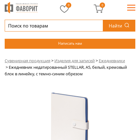
0
0
Найти
Написать нам
Сувенирная продукция
>
Изделия для записей
>
Ежедневники
>
Ежедневник недатированный STELLAR, А5, белый, кремовый
блок в линейку, с темно-синим обрезом