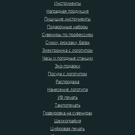
Инструменты
Наградная продукция
Пишущие инструменты
Подарочные наборы
Сувениры по профессиям
Сумки, рюкзаки, багаж
Электроника с логотипом
Часы и погодные станции
Эко-подарки
Посуда с логотипом
Распродажа
Нанесение логотипа
УФ печать
Тампопечать
Гравировка на сувенирах
Шелкография
Цифровая печать