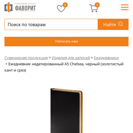
0
0
Найти
Написать нам
Сувенирная продукция
>
Изделия для записей
>
Ежедневники
>
Ежедневник недатированный A5 Chelsea, черный (золотистый
кант и срез)