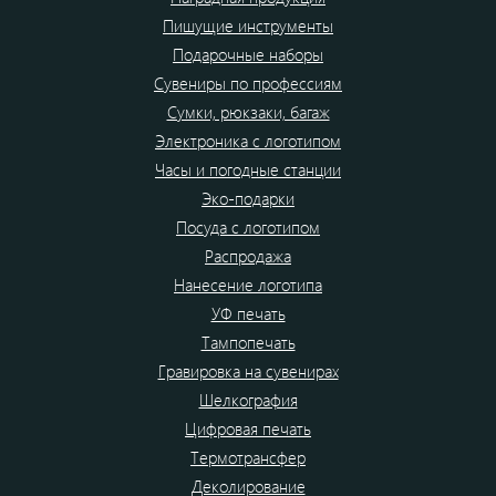
Пишущие инструменты
Подарочные наборы
Сувениры по профессиям
Сумки, рюкзаки, багаж
Электроника с логотипом
Часы и погодные станции
Эко-подарки
Посуда с логотипом
Распродажа
Нанесение логотипа
УФ печать
Тампопечать
Гравировка на сувенирах
Шелкография
Цифровая печать
Термотрансфер
Деколирование