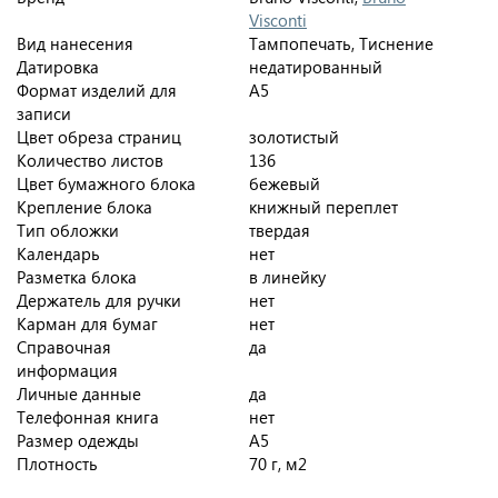
Visconti
Вид нанесения
Тампопечать, Тиснение
Датировка
недатированный
Формат изделий для
A5
записи
Цвет обреза страниц
золотистый
Количество листов
136
Цвет бумажного блока
бежевый
Крепление блока
книжный переплет
Тип обложки
твердая
Календарь
нет
Разметка блока
в линейку
Держатель для ручки
нет
Карман для бумаг
нет
Справочная
да
информация
Личные данные
да
Телефонная книга
нет
Размер одежды
A5
Плотность
70 г, м2