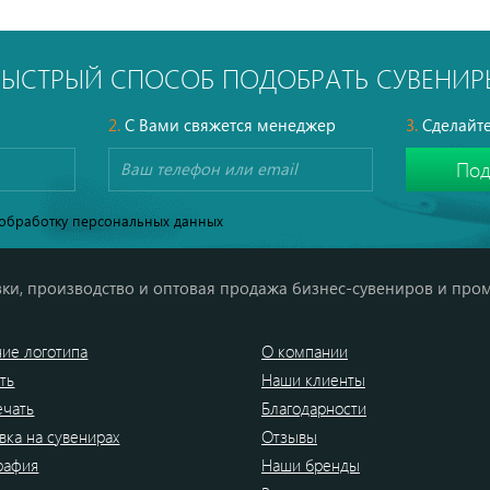
БЫСТРЫЙ СПОСОБ ПОДОБРАТЬ СУВЕНИР
2.
С Вами свяжется менеджер
3.
Сделайте
обработку персональных данных
ки, производство и оптовая продажа бизнес-сувениров и про
ие логотипа
О компании
ть
Наши клиенты
ечать
Благодарности
вка на сувенирах
Отзывы
рафия
Наши бренды