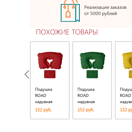
Реализация заказов
от 5000 рублей
ПОХОЖИЕ ТОВАРЫ
Подушка
Подушка
Подуш
ROAD
ROAD
ROAD
надувная
надувная
надув
дорожная в
дорожная в
дорож
152 руб.
152 руб.
152 р
футляре
футляре
футляр
желты
43,5х2