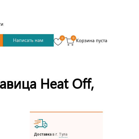
ти
0
0
Написать нам
Корзина пуста
авица Heat Off,
Доставка
в г.
Тула