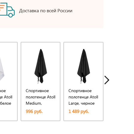
Доставка по всей России
ное
Спортивное
Спортивное
Спортивно
е Atoll
полотенце Atoll
полотенце Atoll
полотенце A
 белое
Medium,
Large, черное
Large, сине
черное
996 руб.
1 489 руб.
1 489 руб.