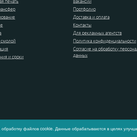
я печать
Вакансии
рансфер
Портфолио
рование
Доставка и оплата
ие
Контакты
а
Для рекламных агентств
 смолой
Политика конфиденциальности
ация
Согласие на обработку персон
данных
ния и сроки
 обработку файлов cookie. Данные обрабатываются в целях улучше