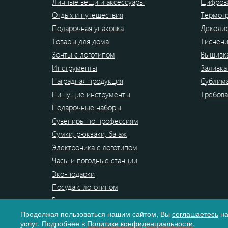
Личные вещи и аксессуары
Цифрова
Отдых и путешествия
Термот
Подарочная упаковка
Деколи
Товары для дома
Тиснен
Зонты с логотипом
Вышивк
Инструменты
Заливка
Наградная продукция
Сублим
Пишущие инструменты
Требова
Подарочные наборы
Сувениры по профессиям
Сумки, рюкзаки, багаж
Электроника с логотипом
Часы и погодные станции
Эко-подарки
Посуда с логотипом
Распродажа
Продолжая пользоваться нашим сайтом, Вы
соглашаетесь
на
услуг. Подробнее в
Политике конфиденциальности
.