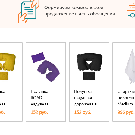
Формируем коммерческое
предложение в день обращения
ка
Подушка
Подушка
Спортив
ROAD
надувная
полотенц
ная
надувная
дорожная в
Medium,
ная в
дорожная в
футляре;
уб.
152 руб.
152 руб.
996 руб.
е;
футляре
черный; 43,5 х
й;
27,5 см; твил
7,5 см;