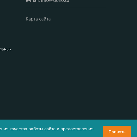
e-mail:
info@dono.su
Карта сайта
альных
ния качества работы сайта и предоставления
Принять