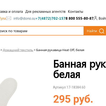
авка и оплата
Для рекламных агентств
Контакты
Тула
Вой
info@dono.su
+7(4872)702-157
8 800 555-80-87
Найти
>
Домашний текстиль
>
Банная рукавица Heat Off, белая
Банная рук
белая
Артикул 17-18384.60
295 руб.