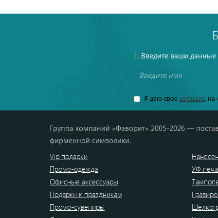
твил
1.
Введите ваши данные
Я даю свое
согласие
на 
Группа компаний «Фаворит» 2005-2026 — постав
фирменной символики.
Vip подарки
Нанесен
Промо-одежда
УФ печа
Офисные аксессуары
Тампоп
Подарки к праздникам
Гравиро
Промо-сувениры
Шелког