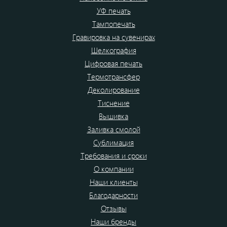
УФ печать
Тампопечать
Гравировка на сувенирах
Шелкография
Цифровая печать
Термотрансфер
Деколирование
Тиснение
Вышивка
Заливка смолой
Сублимация
Требования и сроки
О компании
Наши клиенты
Благодарности
Отзывы
Наши бренды