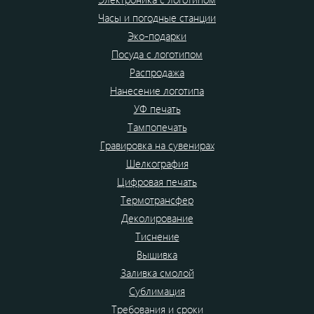
Часы и погодные станции
Эко-подарки
Посуда с логотипом
Распродажа
Нанесение логотипа
УФ печать
Тампопечать
Гравировка на сувенирах
Шелкография
Цифровая печать
Термотрансфер
Деколирование
Тиснение
Вышивка
Заливка смолой
Сублимация
Требования и сроки