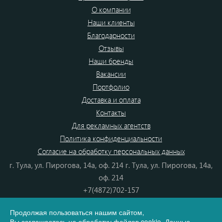
О компании
Наши клиенты
Благодарности
Отзывы
Наши бренды
Вакансии
Портфолио
Доставка и оплата
Контакты
Для рекламных агентств
Политика конфиденциальности
Согласие на обработку персональных данных
г. Тула, ул. Пирогова, 14а, оф. 214 г. Тула, ул. Пирогова, 14а,
оф. 214
+7(4872)702-157
+7(4872)702-866
Продолжая пользоваться нашим сайтом,
8(800) 555-80-87
Вы
соглашаетесь
на обработку файлов cookie. Данные