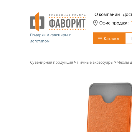
О компании
Дост
Офис продаж:
Подарки и сувениры с
Каталог
логотипом
Сувенирная продукция
>
Личные аксессуары
>
Чехлы д