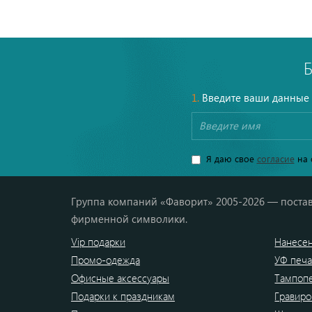
1.
Введите ваши данные
Я даю свое
согласие
на 
Группа компаний «Фаворит» 2005-2026 — постав
фирменной символики.
Vip подарки
Нанесен
Промо-одежда
УФ печа
Офисные аксессуары
Тампоп
Подарки к праздникам
Гравиро