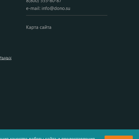
8(800) 555-80-87
e-mail:
info@dono.su
Карта сайта
альных
ния качества работы сайта и предоставления