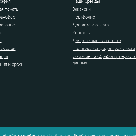
рафия
Наши бренды
я печать
Вакансии
рансфер
Портфолио
рование
Доставка и оплата
ие
Контакты
а
Для рекламных агентств
 смолой
Политика конфиденциальности
ация
Согласие на обработку персон
данных
ния и сроки
 обработку файлов cookie. Данные обрабатываются в целях улучше