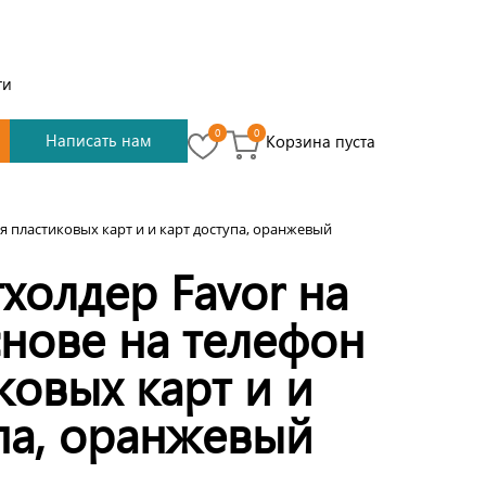
ти
0
0
Написать нам
Корзина пуста
я пластиковых карт и и карт доступа, оранжевый
холдер Favor на
нове на телефон
ковых карт и и
па, оранжевый