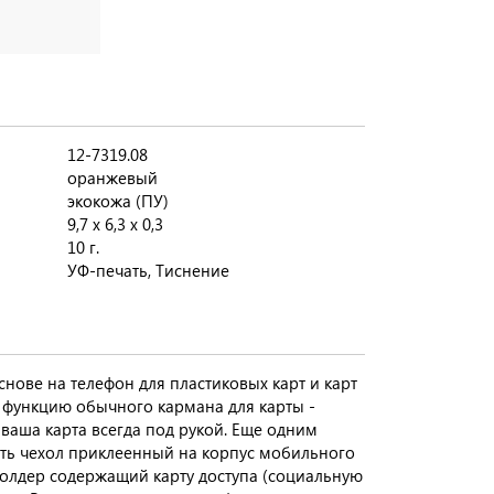
12-7319.08
оранжевый
экокожа (ПУ)
9,7 х 6,3 х 0,3
10 г.
УФ-печать, Тиснение
снове на телефон для пластиковых карт и карт
т функцию обычного кармана для карты -
 ваша карта всегда под рукой. Еще одним
ть чехол приклеенный на корпус мобильного
холдер содержащий карту доступа (социальную