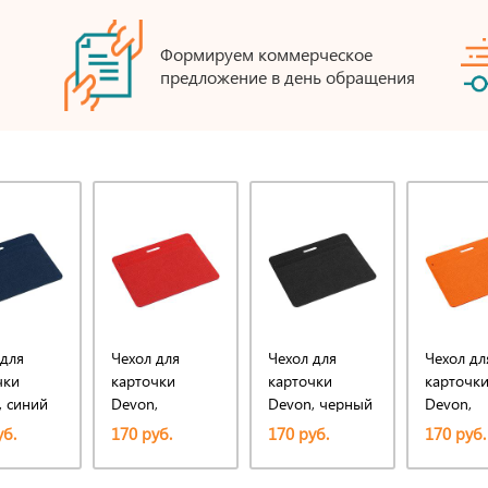
Формируем коммерческое
предложение в день обращения
 для
Чехол для
Чехол для
Чехол дл
чки
карточки
карточки
карточк
, синий
Devon,
Devon, черный
Devon,
красный
оранжев
уб.
170 руб.
170 руб.
170 руб.