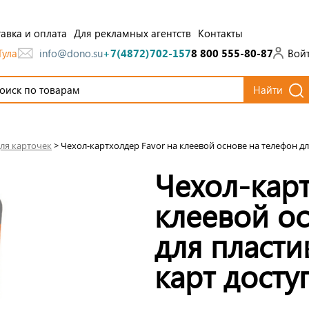
авка и оплата
Для рекламных агентств
Контакты
Тула
Вой
info@dono.su
+7(4872)702-157
8 800 555-80-87
Найти
ля карточек
>
Чехол-картхолдер Favor на клеевой основе на телефон дл
Чехол-карт
клеевой ос
для пласти
карт досту