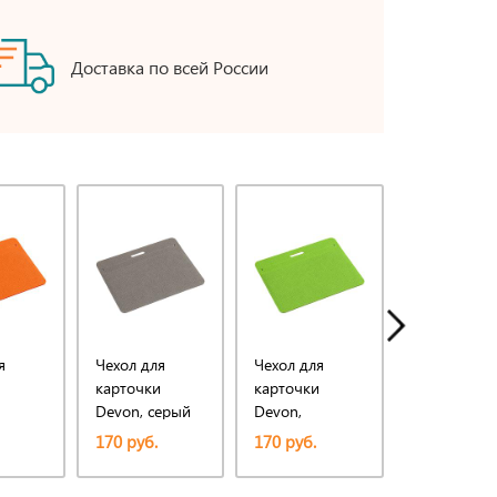
Доставка по всей России
я
Чехол для
Чехол для
Чехол для
и
карточки
карточки
карточек
Devon, серый
Devon,
Nebraska,
ый
зеленый
синий
170 руб.
170 руб.
590 руб.