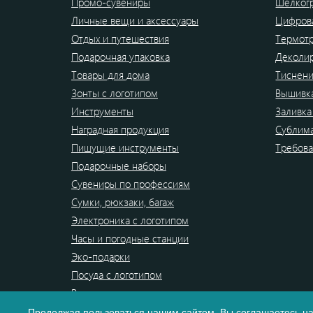
Промо-сувениры
Шелког
Личные вещи и аксессуары
Цифрова
Отдых и путешествия
Термот
Подарочная упаковка
Деколи
Товары для дома
Тиснен
Зонты с логотипом
Вышивк
Инструменты
Заливка
Наградная продукция
Сублим
Пишущие инструменты
Требова
Подарочные наборы
Сувениры по профессиям
Сумки, рюкзаки, багаж
Электроника с логотипом
Часы и погодные станции
Эко-подарки
Посуда с логотипом
Распродажа
Продолжая пользоваться нашим сайтом, Вы
соглашаетесь
на