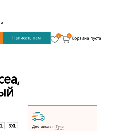
ти
0
0
Написать нам
Корзина пуста
cea,
ый
XL
3XL
Доставка
в г.
Тула