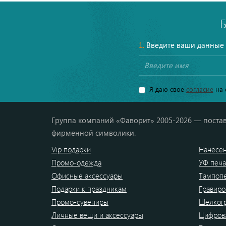
1.
Введите ваши данные
Я даю свое
согласие
на 
Группа компаний «Фаворит» 2005-2026 — постав
фирменной символики.
Vip подарки
Нанесен
Промо-одежда
УФ печа
Офисные аксессуары
Тампоп
Подарки к праздникам
Гравиро
Промо-сувениры
Шелког
Личные вещи и аксессуары
Цифрова