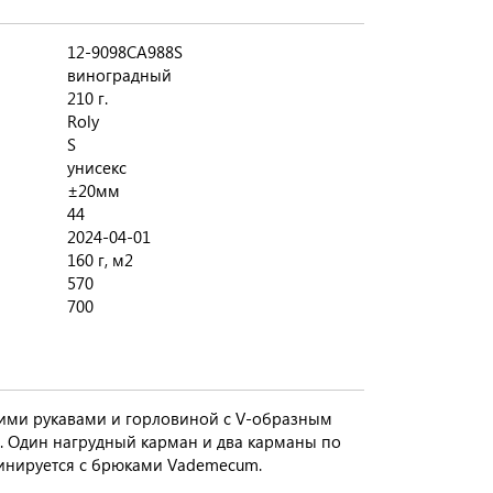
12-9098CA988S
виноградный
210 г.
Roly
S
унисекс
±20мм
44
2024-04-01
160 г, м2
570
700
ткими рукавами и горловиной с V-образным
 Один нагрудный карман и два карманы по
инируется с брюками Vademecum.