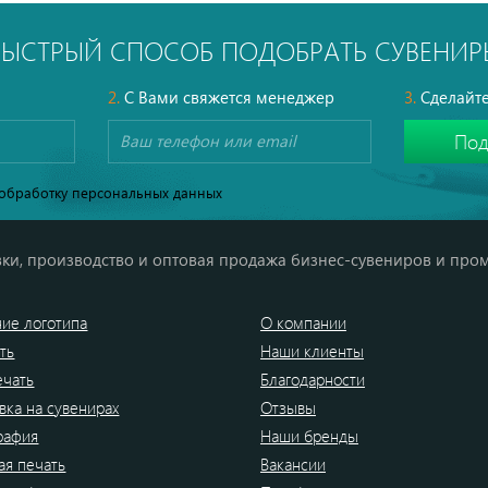
БЫСТРЫЙ СПОСОБ ПОДОБРАТЬ СУВЕНИР
2.
С Вами свяжется менеджер
3.
Сделайте
обработку персональных данных
ки, производство и оптовая продажа бизнес-сувениров и про
ие логотипа
О компании
ть
Наши клиенты
ечать
Благодарности
вка на сувенирах
Отзывы
рафия
Наши бренды
я печать
Вакансии