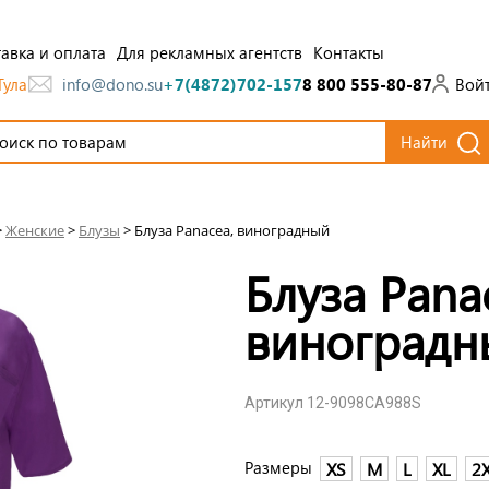
авка и оплата
Для рекламных агентств
Контакты
Тула
Вой
info@dono.su
+7(4872)702-157
8 800 555-80-87
Найти
>
Женские
>
Блузы
>
Блуза Panacea, виноградный
Блуза Pana
виноградн
Артикул 12-9098CA988S
Размеры
XS
M
L
XL
2