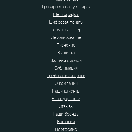
Гравировка на сувенирах
Шелкография
Цифровая печать
Термотрансфер
Деколирование
Тиснение
Вышивка
Заливка смолой
Сублимация
Требования и сроки
О компании
Наши клиенты
Благодарности
Отзывы
Наши бренды
Вакансии
Портфолио