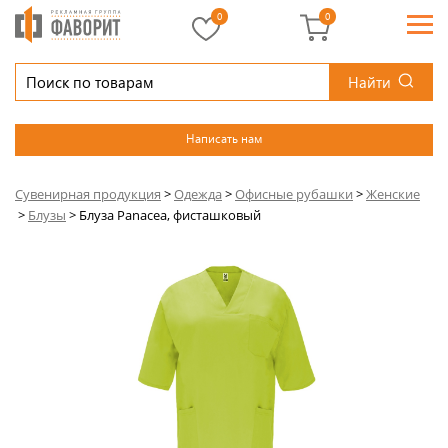
0
0
Найти
Написать нам
Сувенирная продукция
>
Одежда
>
Офисные рубашки
>
Женские
>
Блузы
>
Блуза Panacea, фисташковый