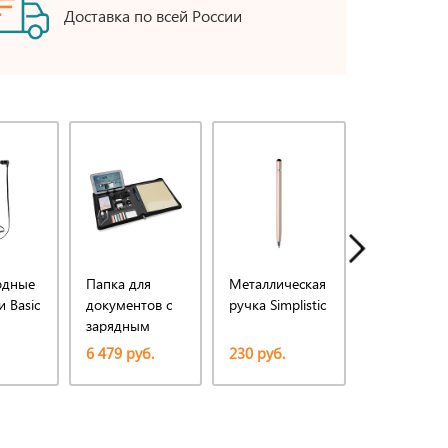
Доставка по всей России
одные
Папка для
Металлическая
Металличес
 Basic
документов с
ручка Simplistic
ручка Simpli
зарядным
устройством
6 479 руб.
230 руб.
230 руб.
Tech