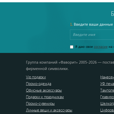
1.
Введите ваши данные
Я даю свое
согласие
на 
Группа компаний «Фаворит» 2005-2026 — постав
фирменной символики.
Vip подарки
Нанесен
Промо-одежда
УФ печа
Офисные аксессуары
Тампоп
Подарки к праздникам
Гравиро
Промо-сувениры
Шелког
Личные вещи и аксессуары
Цифрова