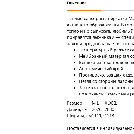
Описание
Теплые сенсорные перчатки Ma
активного образа жизни. В гор
тепло и не выпускать любимый 
понравятся лыжникам — специа
ладони предотвращает выскал
Температурный режим: оп
Мембранный материал соф
Вставки из токопроводяще
Анатомический крой
Противоскользящая отдел
Петля со стороны ладони
Застежка-фастекс позволя
потерялись в сумке или р
Размер
M
L
XL
XXL
Длина, см
26
26
28
30
Ширина, см
11
11,5
12
13
Поставляется в индивидуальном