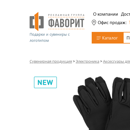
О компании
Дост
Офис продаж:
Подарки и сувениры с
Каталог
логотипом
Сувенирная продукция
>
Электроника
>
Аксессуары дл