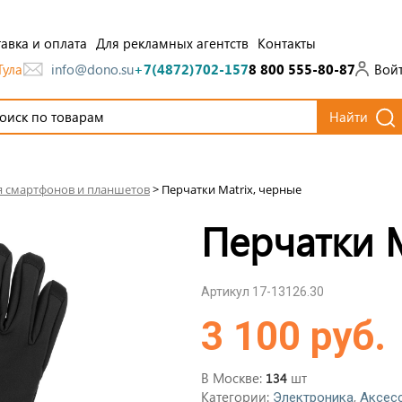
авка и оплата
Для рекламных агентств
Контакты
Тула
Вой
info@dono.su
+7(4872)702-157
8 800 555-80-87
Найти
я смартфонов и планшетов
>
Перчатки Matrix, черные
Перчатки M
Артикул 17-13126.30
3 100 руб.
В Москве:
шт
134
Категории:
,
Электроника
Аксес