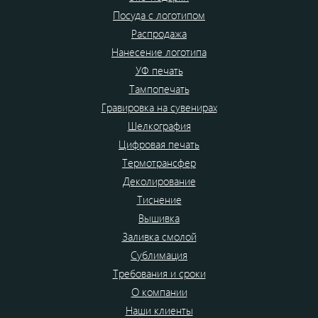
Посуда с логотипом
Распродажа
Нанесение логотипа
УФ печать
Тампопечать
Гравировка на сувенирах
Шелкография
Цифровая печать
Термотрансфер
Деколирование
Тиснение
Вышивка
Заливка смолой
Сублимация
Требования и сроки
О компании
Наши клиенты