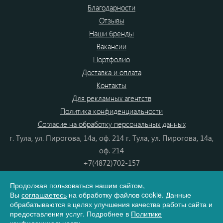
Благодарности
Отзывы
Наши бренды
Вакансии
Портфолио
Доставка и оплата
Контакты
Для рекламных агентств
Политика конфиденциальности
Согласие на обработку персональных данных
г. Тула, ул. Пирогова, 14а, оф. 214 г. Тула, ул. Пирогова, 14а,
оф. 214
+7(4872)702-157
+7(4872)702-866
Продолжая пользоваться нашим сайтом,
8(800) 555-80-87
Вы
соглашаетесь
на обработку файлов cookie. Данные
e-mail:
info@dono.su
обрабатываются в целях улучшения качества работы сайта и
предоставления услуг. Подробнее в
Политике