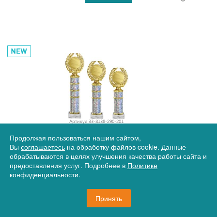
Артикул
33-8138-290-201
Награда 29см (Э2, Т1) сер
Продолжая пользоваться нашим сайтом,
Вы
соглашаетесь
на обработку файлов cookie. Данные
обрабатываются в целях улучшения качества работы сайта и
предоставления услуг. Подробнее в
Политике
795 руб.
конфиденциальности
.
Принять
513 шт.
В корзину