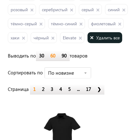
розовый
серебристый
серый
синий
тёмно-серый
тёмно-синий
фиолетовый
Удалить все
хаки
чёрный
Elevate
Выводить по
30
60
90
товаров
Cортировать по
По новизне
Страница
1
2
3
4
5
...
17
❯