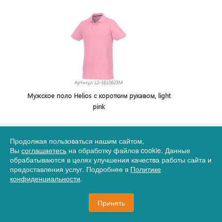
Артикул
12-3810623M
Мужское поло Helios с коротким рукавом, light
pink
1 924,77 руб.
Продолжая пользоваться нашим сайтом,
Вы
соглашаетесь
на обработку файлов cookie. Данные
обрабатываются в целях улучшения качества работы сайта и
предоставления услуг. Подробнее в
Политике
135 шт.
В корзину
конфиденциальности
.
Принять