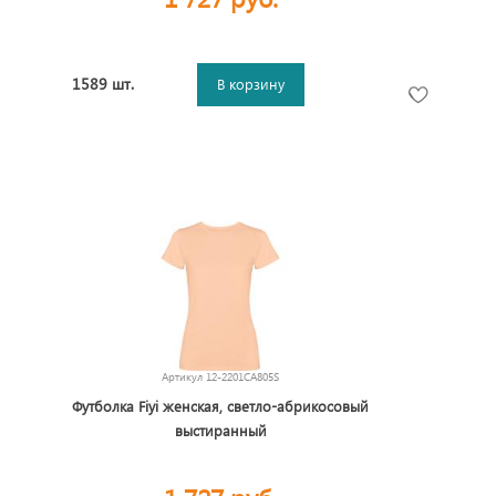
1589 шт.
В корзину
Артикул
12-2201CA805S
Футболка Fiyi женская, светло-абрикосовый
выстиранный