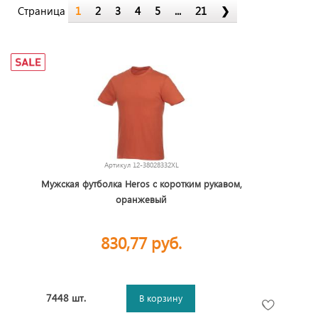
Страница
1
2
3
4
5
...
21
❯
Артикул
12-38028332XL
Мужская футболка Heros с коротким рукавом,
оранжевый
830,77 руб.
7448 шт.
В корзину