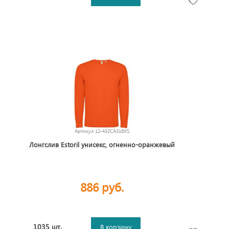
Артикул
12-432CA316XS
Лонгслив Estoril унисекс, огненно-оранжевый
886 руб.
1035 шт.
В корзину