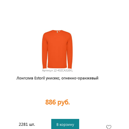
Артикул
12-432CA316XL
Лонгслив Estoril унисекс, огненно-оранжевый
886 руб.
2281 шт.
В корзину