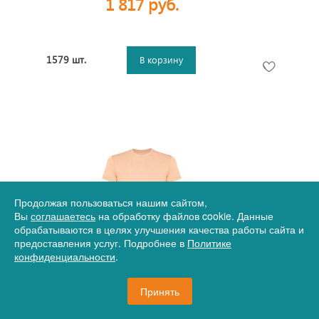
1 817 руб.
1579 шт.
В корзину
Продолжая пользоваться нашим сайтом,
Вы
соглашаетесь
на обработку файлов cookie. Данные
обрабатываются в целях улучшения качества работы сайта и
предоставления услуг. Подробнее в
Политике
Артикул
12-2200CA8052XL
конфиденциальности
.
Футболка Corgi мужская, светло-абрикосовый
выстиранный
Принять