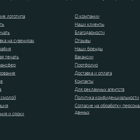
ие логотипа
О компании
ть
Наши клиенты
ечать
Благодарности
вка на сувенирах
Отзывы
рафия
Наши бренды
я печать
Вакансии
рансфер
Портфолио
рование
Доставка и оплата
ие
Контакты
а
Для рекламных агентств
 смолой
Политика конфиденциальности
ация
Согласие на обработку персон
данных
ния и сроки