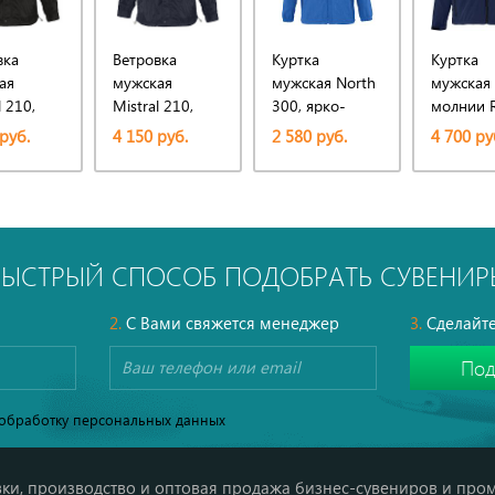
вка
Ветровка
Куртка
Куртка
ая
мужская
мужская North
мужская
l 210,
Mistral 210,
300, ярко-
молнии R
я
темно-синяя
синяя (royal)
340, тем
руб.
4 150 руб.
2 580 руб.
4 700 ру
(navy)
синяя
БЫСТРЫЙ СПОСОБ ПОДОБРАТЬ СУВЕНИР
2.
С Вами свяжется менеджер
3.
Сделайте
обработку персональных данных
ки, производство и оптовая продажа бизнес-сувениров и про