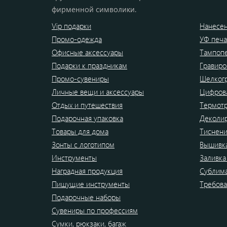
фирменной символики.
Vip подарки
Нанесен
Промо-одежда
УФ печа
Офисные аксессуары
Тампоп
Подарки к праздникам
Гравиро
Промо-сувениры
Шелког
Личные вещи и аксессуары
Цифрова
Отдых и путешествия
Термот
Подарочная упаковка
Деколи
Товары для дома
Тиснен
Зонты с логотипом
Вышивк
Инструменты
Заливка
Наградная продукция
Сублим
Пишущие инструменты
Требова
Подарочные наборы
Сувениры по профессиям
Сумки, рюкзаки, багаж