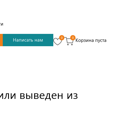
ти
0
0
Написать нам
Корзина пуста
или выведен из