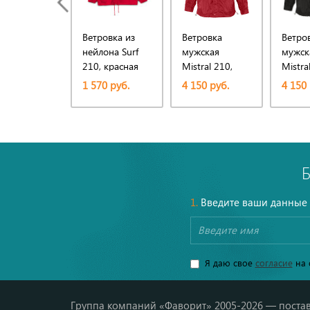
Ветровка из
Ветровка
Ветро
нейлона Surf
мужская
мужск
210, красная
Mistral 210,
Mistra
красная
черна
1 570 руб.
4 150 руб.
4 150 
1.
Введите ваши данные
Я даю свое
согласие
на 
Группа компаний «Фаворит» 2005-2026 — постав