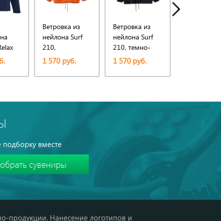
Ветровка из
Ветровка из
Ветровка и
 на
нейлона Surf
нейлона Surf
нейлона Sur
elax
210,
210, темно-
210, ярко-
но-
оранжевая
синяя (navy)
синяя (royal
б.
1 570 руб.
1 570 руб.
1 570 руб.
Ы
 подборку вместе
мо-продукции. Нанесение логотипов и